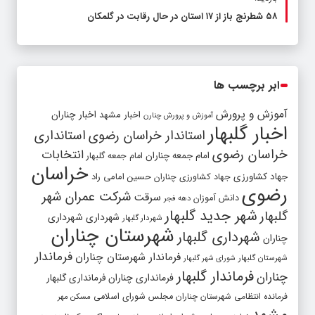
۵۸ شطرنج‌ باز از ۱۷ استان در حال رقابت در گلمکان
ابر برچسب ها
آموزش و پرورش
اخبار مشهد
اخبار چناران
آموزش و پرورش چنارن
اخبار گلبهار
استاندار خراسان رضوی
استانداری
خراسان رضوی
انتخابات
امام جمعه چناران
امام جمعه گلبهار
خراسان
جهاد کشاورزی
جهاد کشاورزی چناران
حسین امامی راد
رضوی
شرکت عمران شهر
سرقت
دانش آموزان
دهه فجر
شهر جدید گلبهار
گلبهار
شهرداری
شهرداری
شهردار گلبهار
شهرستان چناران
شهرداری گلبهار
چناران
فرماندار
فرماندار شهرستان چناران
شهرستان گلبهار
شورای شهر گلبهار
فرماندار گلبهار
چناران
فرمانداری چناران
فرمانداری گلبهار
فرمانده انتظامی شهرستان چناران
مجلس شورای اسلامی
مسکن مهر