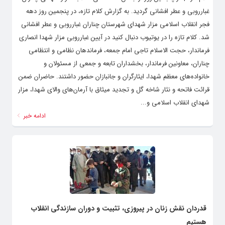
غبارروبی و عطر افشانی گردید. به گزارش کلام تازه، در پنجمین روز دهه
فجر انقلاب اسلامی مزار شهدای شهرستان چناران غبارروبی و عطر افشانی
شد. کلام تازه را در یوتیوب دنبال کنید در آیین غبارروبی مزار شهدا انصاری
فرماندار، حجت الاسلام تاجی امام جمعه، فرماندهان نظامی و انتظامی
چناران، معاونین فرماندار، بخشداران تابعه و جمعی از مسئولان و
خانواده‌های معظم شهدا، ایثارگران و جانبازان حضور داشتند. حاضران ضمن
قرائت فاتحه و نثار شاخه گل و تجدید میثاق با آرمان‌های والای شهدا، مزار
شهدای انقلاب اسلامی و...
ادامه خبر
قدردان نقش زنان در پیروزی، تثبیت و دوران سازندگی انقلاب
هستیم