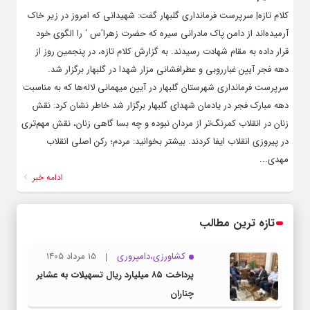
کلام تازه| سرپرست فرمانداری گلبهار گفت: شهیدانی که امروز در زیر خاک
آرمیده‌اند از دامن پاک مادرانی سیره که حضرت زهرا’س ‘ را الگوی خود
قرار داده به مقام شهادت رسیدند. به گزارش کلام تازه، در پنجمین روز از
دهه فجر آیین غبارروبی و عطرافشانی مزار شهدا در گلبهار برگزار شد.
سرپرست فرمانداری شهرستان گلبهار در آیین میهمانی لاله‌ها که به مناسبت
دهه مبارک فجر در یادمان شهدای گلبهار برگزار شد خاطر نشان کرد: نقش
زنان در انقلاب کمرنگ‌تر از مردان نبوده و چه بسا گاهی زنان، نقش مهم‌تری
در پیروزی انقلاب ایفا کردند. بیشتر بخوانید: مردم؛ رکن اصلی انقلاب
مهدی...
ادامه خبر
تازه ترین مطالب
کشاورزی،دامپروری
15 مرداد 1405
پرداخت ۸۵ میلیارد ریال تسهیلات به عشایر
چناران