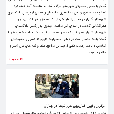
گلبهار با حضور مسئولان شهرستان برگزار شد. به مناسبت آغاز هفته قوه
قضاییه و با حضور رئیس دادگستری، دادستان و جمعی از پرسنل دادگستری
شهرستان گلبهار در محل یادمان شهدای گمنام، مزار شهدا غبارروبی و
عطرافشانی گردید. در ابتدای این مراسم، مهدوی پور رئیس دادگستری
شهرستان گلبهار ضمن تبریک ایام و همچنین گرامیداشت یاد و خاطره شهدا
گفت: باعث افتخار است در زمانی مسئولیت داریم که کشور و حکومتمان
اسلامی و تحت زعامت یکی از بهترین مراجع، علما و فقه های قرن اخیر و
حاضر حضرت...
ادامه خبر
برگزاری آیین غبارروبی مزار شهدا در چناران
کلام تازه | در پنجمین روز از جشن ۴۲ سالگی انقلاب، مزار شهدای چناران