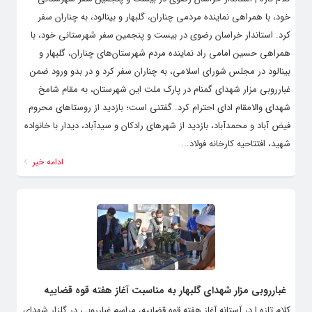
خود، با همراهی نماینده مردمی چناران، گلبهار و بینالود، به چناران سفر
کرد. استاندار خراسان رضوی در بیست و پنجمین سفر شهرستانی خود، با
همراهی حسین امامی راد نماینده مردم شهرستان‌های چناران، گلبهار و
بینالود در مجلس شورای اسلامی، به چناران سفر کرد و در بدو ورود ضمن
غبارروبی مزار شهدای گمنام در پارک ملت این شهرستان، به مقام شامخ
شهدای والامقام ادای احترام کرد. گفتنی است؛ بازدید از روستاهای محروم
فیض آباد و محمدآباد، بازدید از شهرهای رادکان و سیدآباد، دیدار با خانواده
شهید، افتتاحیه کارخانه فولاد...
ادامه خبر
غبارروبی مزار شهدای گلبهار به مناسبت آغاز هفته قوه قضاییه
کلام تازه | در آستانه آغاز هفته قوه قضاییه، مراسم غبارروبی در گلزار شهدای