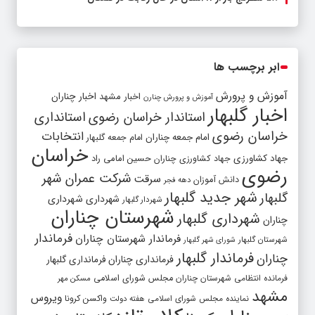
ابر برچسب ها
آموزش و پرورش
اخبار مشهد
اخبار چناران
آموزش و پرورش چنارن
اخبار گلبهار
استاندار خراسان رضوی
استانداری
خراسان رضوی
انتخابات
امام جمعه چناران
امام جمعه گلبهار
خراسان
جهاد کشاورزی
جهاد کشاورزی چناران
حسین امامی راد
رضوی
شرکت عمران شهر
سرقت
دانش آموزان
دهه فجر
شهر جدید گلبهار
گلبهار
شهرداری
شهرداری
شهردار گلبهار
شهرستان چناران
شهرداری گلبهار
چناران
فرماندار
فرماندار شهرستان چناران
شهرستان گلبهار
شورای شهر گلبهار
فرماندار گلبهار
چناران
فرمانداری چناران
فرمانداری گلبهار
فرمانده انتظامی شهرستان چناران
مجلس شورای اسلامی
مسکن مهر
مشهد
ویروس
واکسن کرونا
نماینده مجلس شورای اسلامی
هفته دولت