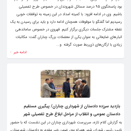
بود پاسخگوی 95 درصد مسائل شهروندان در خصوص طرح تفصیلی
باشیم. وی در ادامه افزود: با کمیته امداد در این زمینه به توافقات خوبی
رسیدیم اما گفتگو با موقوفات همچنان ادامه دارد و باید برای رسیدن به یک
نقطه مشترک جلسات دیگری برگزار کنیم. قهروی در خصوص ساماندهی
انبارهای ضایعاتی به عنوان یکی از معضلات بزرگ چناران گفت: مکاتبات
زیادی با ارگان‌های ذی‌ربط صورت گرفته و...
ادامه خبر
بازدید سرزده دادستان از شهرداری چناران/ پیگیری مستقیم
دادستان عمومی و انقلاب از مراحل ابلاغ طرح تفصیلی شهر
به گزارش کلام تازه، سرپرست شهرداری چناران در این نشست که با حضور
نایب رئیس شورای شهر همراه بود، ضمن خیر مقدم به دادستان شهرستان،