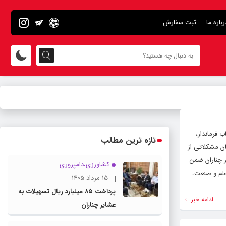
رباره ما
ثبت سفارش
 فرماندار،
تازه ترین مطالب
ان مشکلاتی از
ر چناران ضمن
کشاورزی،دامپروری
 علم و صنعت،
15 مرداد 1405
پرداخت ۸۵ میلیارد ریال تسهیلات به
ادامه خبر
عشایر چناران