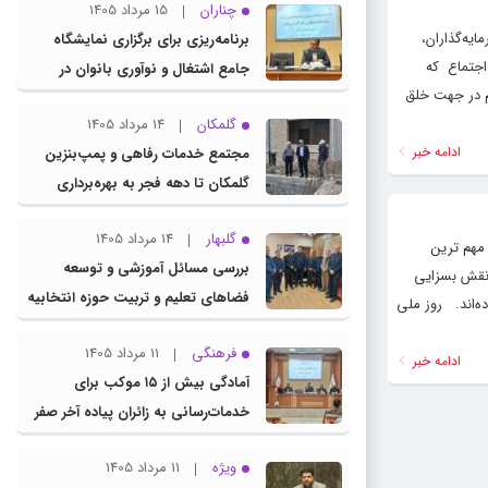
چناران
15 مرداد 1405
یه‌گذاران،
برنامه‌ریزی برای برگزاری نمایشگاه
اجتماع که
جامع اشتغال و نوآوری بانوان در
یم در جهت خلق
چناران
گلمکان
14 مرداد 1405
ادامه خبر
مجتمع خدمات رفاهی و پمپ‌بنزین
گلمکان تا دهه فجر به بهره‌برداری
می‌رسد
گلبهار
14 مرداد 1405
مهم ترین
بررسی مسائل آموزشی و توسعه
 نقش بسزایی
فضاهای تعلیم و تربیت حوزه انتخابیه
ه‌اند. روز ملی
در نشست مشترک عضو کمیسیون
فرهنگی
11 مرداد 1405
آموزش مجلس با مدیرکل آموزش و
ادامه خبر
آمادگی بیش از ۱۵ موکب برای
پرورش خراسان رضوی
خدمات‌رسانی به زائران پیاده آخر صفر
در شهرستان چناران
ویژه
11 مرداد 1405