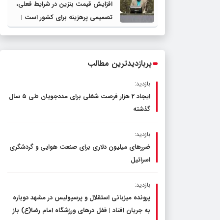
افزایش قیمت بنزین در شرایط فعلی،
تصمیمی پرهزینه برای کشور است |
دولت، قاچاق سوخت و عوامل اصلی
ناترازی را محدود کند، نه سفره مردم
پربازدیدترین مطالب
بازدید:
ایجاد 2 هزار فرصت شغلی برای مددجویان طی ۵ سال
گذشته
بازدید:
ضررهای میلیون دلاری برای صنعت هوایی و گردشگری
اسرائیل
بازدید:
پرونده میزبانی استقلال و پرسپولیس در مشهد دوباره
به جریان افتاد | قفل در‌های ورزشگاه امام رضا(ع) باز