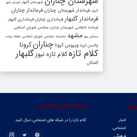
شهرستان چناران
شهرستان گلبهار
شورای شهر
فرماندار چناران
فرماندار شهرستان چناران
گلبهار
فرماندار گلبهار
فرمانداری چناران
فرمانداری گلبهار
فرمانده انتظامی شهرستان چناران
مجلس شورای اسلامی
مشهد
مسکن مهر
نماینده مجلس شورای اسلامی
هفته دولت
چناران
کرونا
ویروس کرونا
واکسن کرونا
کلام تازه
گلبهار
کلام تازه نیوز
گلمکان
یع
شبکه های اجتماعی
اخبار
کلام تازه را در شبکه ‌های اجتماعی دنبال کنید.
اجتماعی
فرهنگی