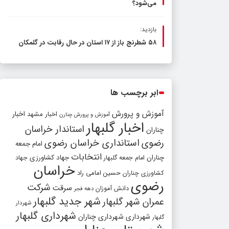
می‌شود؟
بازدید:
۵۸ شطرنج‌ باز از ۱۷ استان در حال رقابت در گلمکان
ابر برچسب ها
آموزش و پرورش
اخبار مشهد
اخبار
آموزش و پرورش چنارن
اخبار گلبهار
استاندار خراسان
چناران
رضوی
استانداری خراسان رضوی
امام جمعه
انتخابات
چناران
جهاد کشاورزی
امام جمعه گلبهار
جهاد
خراسان
کشاورزی چناران
حسین امامی راد
رضوی
شرکت
سرقت
دانش آموزان
دهه فجر
شهر جدید گلبهار
عمران شهر گلبهار
شهردار
شهرداری گلبهار
شهرداری
شهرداری چناران
گلبهار