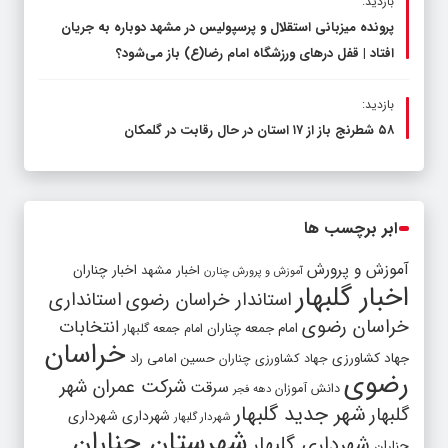
بازدید:
پرونده میزبانی استقلال و پرسپولیس در مشهد دوباره به جریان
افتاد | قفل در‌های ورزشگاه امام رضا(ع) باز می‌شود؟
بازدید:
۵۸ شطرنج‌ باز از ۱۷ استان در حال رقابت در گلمکان
ابر برچسب ها
آموزش و پرورش
اخبار مشهد
اخبار چناران
آموزش و پرورش چنارن
اخبار گلبهار
استاندار خراسان رضوی
استانداری
خراسان رضوی
انتخابات
امام جمعه چناران
امام جمعه گلبهار
خراسان
جهاد کشاورزی
جهاد کشاورزی چناران
حسین امامی راد
رضوی
شرکت عمران شهر
سرقت
دانش آموزان
دهه فجر
شهر جدید گلبهار
گلبهار
شهرداری
شهرداری
شهردار گلبهار
شهرستان چناران
شهرداری گلبهار
چناران