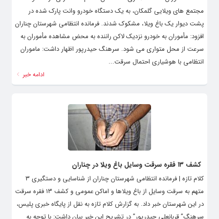
مجتمع های ویلایی گلمکان، ‌به یک دستگاه خودرو وانت پارک شده در
پشت دیوار یک باغ ویلا، مشکوک شدند. فرمانده انتظامی شهرستان چناران
افزود: مأموران به خودرو نزدیک لاکن راننده به محض مشاهده مأموران به
سرعت از محل متواری می شود. سرهنگ حیدرپور اظهار داشت: ماموران
انتظامی با هوشیاری احتمال سرقت...
ادامه خبر
کشف ۱۳ فقره سرقت وسایل باغ ویلا در چناران
کلام تازه | فرمانده انتظامی شهرستان چناران از شناسایی و دستگیری ۳
متهم به سرقت وسایل از باغ ویلاها و اماکن عمومی و کشف ۱۳ فقره سرقت
در این شهرستان خبر داد. به گزارش کلام تازه به نقل از پایگاه خبری پلیس،
سرهنگ” قربانعلی حیدرپور” در تشریح این خبر بیان داشت: با توجه به