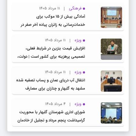
مشترک عضو کمیسیون آموزش مجلس با
فرهنگی
11 مرداد 1405
مدیرکل آموزش و پرورش خراسان رضوی
آمادگی بیش از ۱۵ موکب برای
خدمات‌رسانی به زائران پیاده آخر صفر در
شهرستان چناران
ویژه
11 مرداد 1405
افزایش قیمت بنزین در شرایط فعلی،
تصمیمی پرهزینه برای کشور است | دولت،
قاچاق سوخت و عوامل اصلی ناترازی را
ویژه
11 مرداد 1405
محدود کند، نه سفره مردم
انتقال آب دریای عمان و پساب تصفیه شده
مشهد به گلبهار و چناران برای مصارف
صنعتی و کشاورزی | لزوم تسریع در اجرای
ویژه
4 مرداد 1405
پروژه‌های قطار و آزادراه مشهد- گلبهار-
شورای اداری شهرستان گلبهار با محوریت
چناران
گرامیداشت پنجم مرداد و تجلیل از خادمان
عرصه نماز برگزار شد