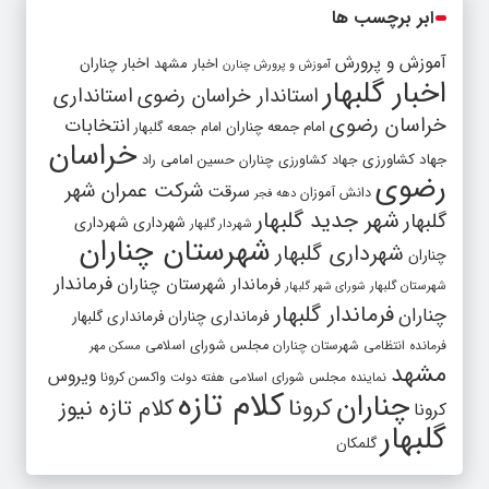
ابر برچسب ها
آموزش و پرورش
اخبار مشهد
اخبار چناران
آموزش و پرورش چنارن
اخبار گلبهار
استاندار خراسان رضوی
استانداری
خراسان رضوی
انتخابات
امام جمعه چناران
امام جمعه گلبهار
خراسان
جهاد کشاورزی
جهاد کشاورزی چناران
حسین امامی راد
رضوی
شرکت عمران شهر
سرقت
دانش آموزان
دهه فجر
شهر جدید گلبهار
گلبهار
شهرداری
شهرداری
شهردار گلبهار
شهرستان چناران
شهرداری گلبهار
چناران
فرماندار
فرماندار شهرستان چناران
شهرستان گلبهار
شورای شهر گلبهار
فرماندار گلبهار
چناران
فرمانداری چناران
فرمانداری گلبهار
فرمانده انتظامی شهرستان چناران
مجلس شورای اسلامی
مسکن مهر
مشهد
ویروس
واکسن کرونا
نماینده مجلس شورای اسلامی
هفته دولت
کلام تازه
چناران
کرونا
کلام تازه نیوز
کرونا
گلبهار
گلمکان