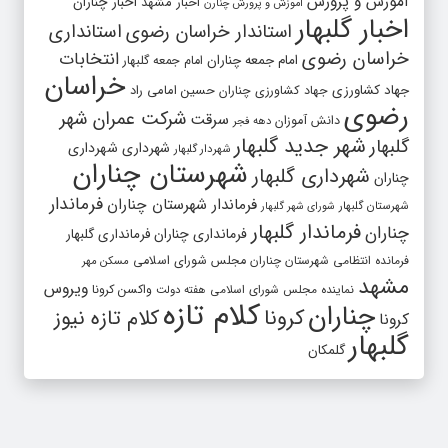
آموزش و پرورش
اخبار مشهد
اخبار چناران
آموزش و پرورش چنارن
اخبار گلبهار
استاندار خراسان رضوی
استانداری
خراسان رضوی
انتخابات
امام جمعه چناران
امام جمعه گلبهار
خراسان
جهاد کشاورزی
جهاد کشاورزی چناران
حسین امامی راد
رضوی
شرکت عمران شهر
سرقت
دانش آموزان
دهه فجر
شهر جدید گلبهار
گلبهار
شهرداری
شهرداری
شهردار گلبهار
شهرستان چناران
شهرداری گلبهار
چناران
فرماندار
فرماندار شهرستان چناران
شهرستان گلبهار
شورای شهر گلبهار
فرماندار گلبهار
چناران
فرمانداری چناران
فرمانداری گلبهار
فرمانده انتظامی شهرستان چناران
مجلس شورای اسلامی
مسکن مهر
مشهد
ویروس
واکسن کرونا
نماینده مجلس شورای اسلامی
هفته دولت
کلام تازه
چناران
کرونا
کلام تازه نیوز
کرونا
گلبهار
گلمکان