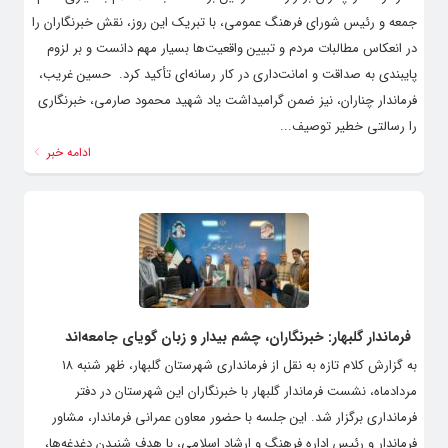
جمعه و رئیس شورای فرهنگ عمومی، با تبریک این روز، نقش خبرنگاران را
در انعکاس مطالبات مردم و تبیین واقعیت‌ها بسیار مهم دانست و بر لزوم
پایبندی به صداقت و امانت‌داری در کار رسانه‌ای تأکید کرد. ‌ حسین غریب،
فرماندار چناران، نیز ضمن گرامیداشت یاد شهید محمود صارمی، خبرنگاری
را رسالتی خطیر توصیف...
ادامه خبر
فرماندار گلبهار: خبرنگاران، چشم بیدار و زبان گویای جامعه‌اند
به گزارش کلام تازه به نقل از فرمانداری شهرستان گلبهار، ظهر شنبه ۱۸
مردادماه، نشست فرماندار گلبهار با خبرنگاران این شهرستان در دفتر
فرمانداری برگزار شد. این جلسه با حضور معاون عمرانی فرماندار، مشاور
فرماندار و رئیس اداره فرهنگ و ارشاد اسلامی، با هدف شنیدن دغدغه‌ها،