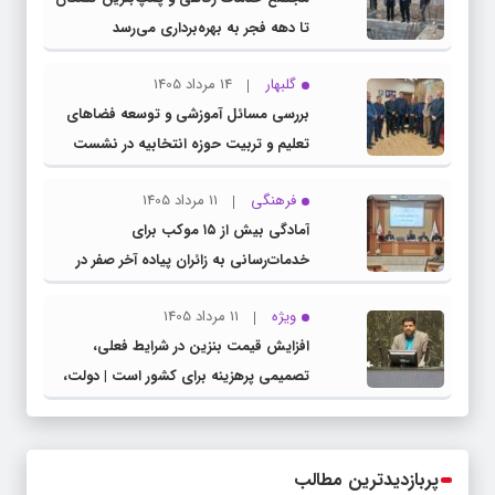
تا دهه فجر به بهره‌برداری می‌رسد
گلبهار
14 مرداد 1405
بررسی مسائل آموزشی و توسعه فضاهای
تعلیم و تربیت حوزه انتخابیه در نشست
مشترک عضو کمیسیون آموزش مجلس با
فرهنگی
11 مرداد 1405
مدیرکل آموزش و پرورش خراسان رضوی
آمادگی بیش از ۱۵ موکب برای
خدمات‌رسانی به زائران پیاده آخر صفر در
شهرستان چناران
ویژه
11 مرداد 1405
افزایش قیمت بنزین در شرایط فعلی،
تصمیمی پرهزینه برای کشور است | دولت،
قاچاق سوخت و عوامل اصلی ناترازی را
محدود کند، نه سفره مردم
پربازدیدترین مطالب