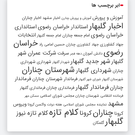
ابر برچسب ها
آموزش و پرورش
اخبار مشهد
اخبار چناران
آموزش و پرورش چنارن
اخبار گلبهار
استاندار خراسان رضوی
استانداری
خراسان رضوی
انتخابات
امام جمعه چناران
امام جمعه گلبهار
خراسان
جهاد کشاورزی
جهاد کشاورزی چناران
حسین امامی راد
رضوی
شرکت عمران شهر
سرقت
دانش آموزان
دهه فجر
شهر جدید گلبهار
گلبهار
شهرداری
شهرداری
شهردار گلبهار
شهرستان چناران
شهرداری گلبهار
چناران
فرماندار
فرماندار شهرستان چناران
شهرستان گلبهار
شورای شهر گلبهار
فرماندار گلبهار
چناران
فرمانداری چناران
فرمانداری گلبهار
فرمانده انتظامی شهرستان چناران
مجلس شورای اسلامی
مسکن مهر
مشهد
ویروس
واکسن کرونا
نماینده مجلس شورای اسلامی
هفته دولت
کلام تازه
چناران
کرونا
کلام تازه نیوز
کرونا
گلبهار
گلمکان