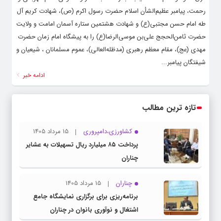
رحمت، پیامبر عظیم‌الشأن اسلام حضرت رسول اکرم (ص)، شهادت کریم آل
طه امام حسن مجتبی(ع) و شهادت هشتمین ستاره آسمان امامت و ولایت
حضرت ثامن‌الحجج علی‌بن موسی‌الرضا(ع) را به پیشگاه امام زمان حضرت
مهدی (عج)، مقام معظم رهبری (مدظله‌العالی)، عموم مسلمانان ، شیعیان و
شیفتگان پیامبر...
ادامه خبر
تازه ترین مطالب
کشاورزی،دامپروری
15 مرداد 1405
پرداخت ۸۵ میلیارد ریال تسهیلات به عشایر
چناران
چناران
15 مرداد 1405
برنامه‌ریزی برای برگزاری نمایشگاه جامع
اشتغال و نوآوری بانوان در چناران