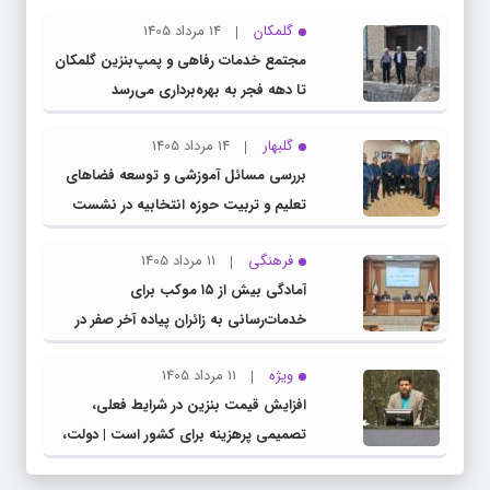
گلمکان
14 مرداد 1405
مجتمع خدمات رفاهی و پمپ‌بنزین گلمکان
تا دهه فجر به بهره‌برداری می‌رسد
گلبهار
14 مرداد 1405
بررسی مسائل آموزشی و توسعه فضاهای
تعلیم و تربیت حوزه انتخابیه در نشست
مشترک عضو کمیسیون آموزش مجلس با
فرهنگی
11 مرداد 1405
مدیرکل آموزش و پرورش خراسان رضوی
آمادگی بیش از ۱۵ موکب برای
خدمات‌رسانی به زائران پیاده آخر صفر در
شهرستان چناران
ویژه
11 مرداد 1405
افزایش قیمت بنزین در شرایط فعلی،
تصمیمی پرهزینه برای کشور است | دولت،
قاچاق سوخت و عوامل اصلی ناترازی را