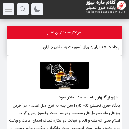
سرتیتر جدیدترین اخبار
پرداخت ۸۵ میلیارد ریال تسهیلات به عشایر چناران
شهردار گلبهار پیام تسلیت صادر نمود
پایگاه خبری تحلیلی کلام تازه | متن پیام به شرح ذیل است: « در آخرین
روزهای ماه صفر دل‌های مسلمانان در غم رحلت جانسوز رسول گرامی
اسلام صلی الله علیه و آله، و شهادت دو ستاره تابناک آسمان امامت و ولایت
غرق اندوه و ماتم است. اینجانب رحلت جانگداز و ملکوتی خاتم مهربانى و