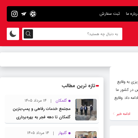
رباره ما
ثبت سفارش
زی به وقایع
تازه ترین مطالب
ض در کشور ما
مه داد: وقایع
گلمکان
14 مرداد 1405
مجتمع خدمات رفاهی و پمپ‌بنزین
ادامه خبر
گلمکان تا دهه فجر به بهره‌برداری
می‌رسد
گلبهار
14 مرداد 1405