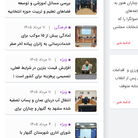
ناران هنوز به
بررسی مسائل آموزشی و توسعه
فه‌های
فضاهای تعلیم و تربیت حوزه انتخابیه
ولگرا را که
در نشست مشترک عضو کمیسیون
 انتخابات مجلس
فرهنگی
11 مرداد 1405
آموزش مجلس با مدیرکل آموزش و
آمادگی بیش از ۱۵ موکب برای
پرورش خراسان رضوی
ادامه خبر
خدمات‌رسانی به زائران پیاده آخر صفر
در شهرستان چناران
ویژه
11 مرداد 1405
افزایش قیمت بنزین در شرایط فعلی،
ورزی و اقدامات
تصمیمی پرهزینه برای کشور است |
پس از انقلاب
دولت، قاچاق سوخت و عوامل اصلی
ابه متوقف‌
ویژه
11 مرداد 1405
ناترازی را محدود کند، نه سفره مردم
انتقال آب دریای عمان و پساب تصفیه
ادامه خبر
شده مشهد به گلبهار و چناران برای
مصارف صنعتی و کشاورزی | لزوم
ویژه
4 مرداد 1405
تسریع در اجرای پروژه‌های قطار و
شورای اداری شهرستان گلبهار با
آزادراه مشهد- گلبهار- چناران