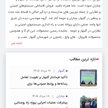
چناران نموده است. باما همراه باشید. فروش اقساطی سیستم‌های امنیتی
و نظارتی از جمله دوربین های مداربسته و دزدگیر اماکن با اقساط بلند مدت
و بینظیر در گلبهار، چناران و حومه آغاز شد. گروه مهندسی دیده بان شرق
تنها واحد صنفی دارای پروانه نصب و راه اندازی سیستمهای امنیتی و
نظارتی در گلبهار و حومه . نماینده رسمی محصولات جی ام کا و همچنین
محصولات فایروال ، های واچ ، یامچی در شهرستان گلبهار. نصب و...
ادامه خبر
تازه ترین مطالب
گلبهار
19 مرداد 1405
تأکید فرماندار گلبهار بر تقویت تعامل
رسانه‌ها و روابط عمومی‌ها برای
اطلاع‌رسانی شفاف
چناران
18 مرداد 1405
پیشرفت عملیات اجرایی پروژه راه روستایی