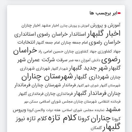
ابر برچسب ها
آموزش و پرورش
اخبار مشهد
اخبار چناران
آموزش و پرورش چنارن
اخبار گلبهار
استاندار خراسان رضوی
استانداری
خراسان رضوی
انتخابات
امام جمعه چناران
امام جمعه گلبهار
خراسان
جهاد کشاورزی
جهاد کشاورزی چناران
حسین امامی راد
رضوی
شرکت عمران شهر
سرقت
دانش آموزان
دهه فجر
شهر جدید گلبهار
گلبهار
شهرداری
شهرداری
شهردار گلبهار
شهرستان چناران
شهرداری گلبهار
چناران
فرماندار
فرماندار شهرستان چناران
شهرستان گلبهار
شورای شهر گلبهار
فرماندار گلبهار
چناران
فرمانداری چناران
فرمانداری گلبهار
فرمانده انتظامی شهرستان چناران
مجلس شورای اسلامی
مسکن مهر
مشهد
ویروس
واکسن کرونا
نماینده مجلس شورای اسلامی
هفته دولت
کلام تازه
چناران
کرونا
کلام تازه نیوز
کرونا
گلبهار
گلمکان