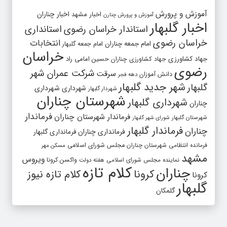
آموزش و پرورش
اخبار مشهد
اخبار چناران
آموزش و پرورش چنارن
اخبار گلبهار
استاندار خراسان رضوی
استانداری
خراسان رضوی
انتخابات
امام جمعه چناران
امام جمعه گلبهار
خراسان
جهاد کشاورزی
جهاد کشاورزی چناران
حسین امامی راد
رضوی
شرکت عمران شهر
سرقت
دانش آموزان
دهه فجر
شهر جدید گلبهار
گلبهار
شهرداری
شهرداری
شهردار گلبهار
شهرستان چناران
شهرداری گلبهار
چناران
فرماندار
فرماندار شهرستان چناران
شهرستان گلبهار
شورای شهر گلبهار
فرماندار گلبهار
چناران
فرمانداری چناران
فرمانداری گلبهار
فرمانده انتظامی شهرستان چناران
مجلس شورای اسلامی
مسکن مهر
مشهد
ویروس
واکسن کرونا
نماینده مجلس شورای اسلامی
هفته دولت
کلام تازه
چناران
کرونا
کلام تازه نیوز
کرونا
گلبهار
گلمکان