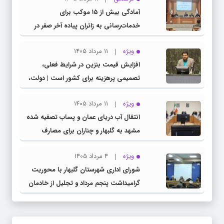
مدیرکل آموزش و پرورش خراسان رضوی
آمادگی بیش از ۱۵ موکب برای
خدمات‌رسانی به زائران پیاده آخر صفر در
شهرستان چناران
ویژه
11 مرداد 1405
افزایش قیمت بنزین در شرایط فعلی،
تصمیمی پرهزینه برای کشور است | دولت،
قاچاق سوخت و عوامل اصلی ناترازی را
ویژه
11 مرداد 1405
محدود کند، نه سفره مردم
انتقال آب دریای عمان و پساب تصفیه شده
مشهد به گلبهار و چناران برای مصارف
صنعتی و کشاورزی | لزوم تسریع در اجرای
ویژه
4 مرداد 1405
پروژه‌های قطار و آزادراه مشهد- گلبهار-
شورای اداری شهرستان گلبهار با محوریت
چناران
گرامیداشت پنجم مرداد و تجلیل از خادمان
عرصه نماز برگزار شد