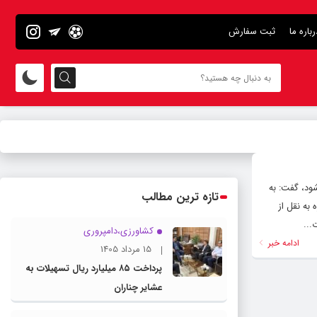
رباره ما
ثبت سفارش
ود، گفت: به
تازه ترین مطالب
به نقل از
کشاورزی،دامپروری
ادامه خبر
15 مرداد 1405
پرداخت ۸۵ میلیارد ریال تسهیلات به
عشایر چناران