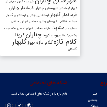
شهرستان چناران
شهرستان گلبهار
شورای شهر
فرماندار چناران
فرماندار شهرستان چناران
گلبهار
فرماندار گلبهار
فرمانداری چناران
فرمانداری گلبهار
فرمانده انتظامی شهرستان چناران
مجلس شورای اسلامی
مشهد
مسکن مهر
نماینده مجلس شورای اسلامی
هفته دولت
چناران
کرونا
ویروس کرونا
واکسن کرونا
کلام تازه
گلبهار
کلام تازه نیوز
گلمکان
یع
شبکه های اجتماعی
اخبار
کلام تازه را در شبکه ‌های اجتماعی دنبال کنید.
اجتماعی
فرهنگی