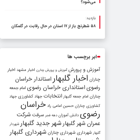
می‌شود؟
بازدید:
۵۸ شطرنج‌ باز از ۱۷ استان در حال رقابت در گلمکان
ابر برچسب ها
آموزش و پرورش
اخبار مشهد
اخبار
آموزش و پرورش چنارن
اخبار گلبهار
استاندار خراسان
چناران
رضوی
استانداری خراسان رضوی
امام جمعه
انتخابات
چناران
جهاد کشاورزی
امام جمعه گلبهار
جهاد
خراسان
کشاورزی چناران
حسین امامی راد
رضوی
شرکت
سرقت
دانش آموزان
دهه فجر
شهر جدید گلبهار
عمران شهر گلبهار
شهردار
شهرداری گلبهار
شهرداری
شهرداری چناران
گلبهار