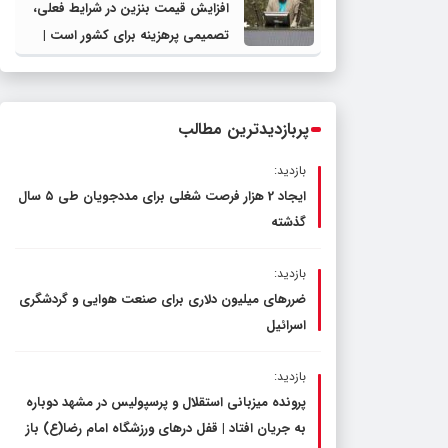
افزایش قیمت بنزین در شرایط فعلی،
تصمیمی پرهزینه برای کشور است |
دولت، قاچاق سوخت و عوامل اصلی
ناترازی را محدود کند، نه سفره مردم
پربازدیدترین مطالب
بازدید:
ایجاد 2 هزار فرصت شغلی برای مددجویان طی ۵ سال
گذشته
بازدید:
ضررهای میلیون دلاری برای صنعت هوایی و گردشگری
اسرائیل
بازدید:
پرونده میزبانی استقلال و پرسپولیس در مشهد دوباره
به جریان افتاد | قفل در‌های ورزشگاه امام رضا(ع) باز