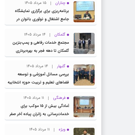
چناران
15 مرداد 1405
برنامه‌ریزی برای برگزاری نمایشگاه
جامع اشتغال و نوآوری بانوان در
چناران
گلمکان
14 مرداد 1405
مجتمع خدمات رفاهی و پمپ‌بنزین
گلمکان تا دهه فجر به بهره‌برداری
می‌رسد
گلبهار
14 مرداد 1405
بررسی مسائل آموزشی و توسعه
فضاهای تعلیم و تربیت حوزه انتخابیه
در نشست مشترک عضو کمیسیون
فرهنگی
11 مرداد 1405
آموزش مجلس با مدیرکل آموزش و
آمادگی بیش از ۱۵ موکب برای
پرورش خراسان رضوی
خدمات‌رسانی به زائران پیاده آخر صفر
در شهرستان چناران
ویژه
11 مرداد 1405