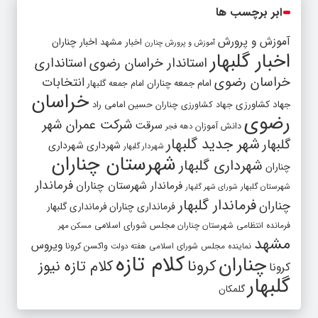
ابر برچسب ها
آموزش و پرورش
اخبار مشهد
اخبار چناران
آموزش و پرورش چنارن
اخبار گلبهار
استاندار خراسان رضوی
استانداری
خراسان رضوی
انتخابات
امام جمعه چناران
امام جمعه گلبهار
خراسان
جهاد کشاورزی
جهاد کشاورزی چناران
حسین امامی راد
رضوی
شرکت عمران شهر
سرقت
دانش آموزان
دهه فجر
شهر جدید گلبهار
گلبهار
شهرداری
شهرداری
شهردار گلبهار
شهرستان چناران
شهرداری گلبهار
چناران
فرماندار
فرماندار شهرستان چناران
شهرستان گلبهار
شورای شهر گلبهار
فرماندار گلبهار
چناران
فرمانداری چناران
فرمانداری گلبهار
فرمانده انتظامی شهرستان چناران
مجلس شورای اسلامی
مسکن مهر
مشهد
ویروس
واکسن کرونا
نماینده مجلس شورای اسلامی
هفته دولت
کلام تازه
چناران
کرونا
کلام تازه نیوز
کرونا
گلبهار
گلمکان