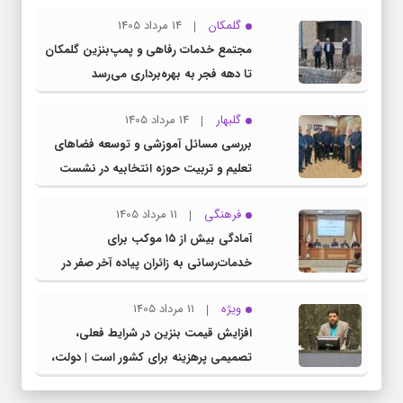
گلمکان
14 مرداد 1405
مجتمع خدمات رفاهی و پمپ‌بنزین گلمکان
تا دهه فجر به بهره‌برداری می‌رسد
گلبهار
14 مرداد 1405
بررسی مسائل آموزشی و توسعه فضاهای
تعلیم و تربیت حوزه انتخابیه در نشست
مشترک عضو کمیسیون آموزش مجلس با
فرهنگی
11 مرداد 1405
مدیرکل آموزش و پرورش خراسان رضوی
آمادگی بیش از ۱۵ موکب برای
خدمات‌رسانی به زائران پیاده آخر صفر در
شهرستان چناران
ویژه
11 مرداد 1405
افزایش قیمت بنزین در شرایط فعلی،
تصمیمی پرهزینه برای کشور است | دولت،
قاچاق سوخت و عوامل اصلی ناترازی را