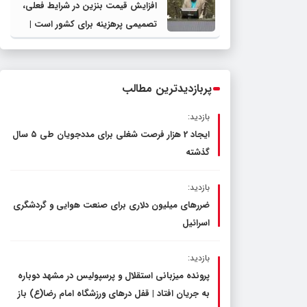
افزایش قیمت بنزین در شرایط فعلی،
تصمیمی پرهزینه برای کشور است |
دولت، قاچاق سوخت و عوامل اصلی
ناترازی را محدود کند، نه سفره مردم
پربازدیدترین مطالب
بازدید:
ایجاد 2 هزار فرصت شغلی برای مددجویان طی ۵ سال
گذشته
بازدید:
ضررهای میلیون دلاری برای صنعت هوایی و گردشگری
اسرائیل
بازدید:
پرونده میزبانی استقلال و پرسپولیس در مشهد دوباره
به جریان افتاد | قفل در‌های ورزشگاه امام رضا(ع) باز