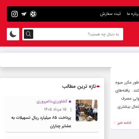
رباره ما
ثبت سفارش
طور مکرر میوه
تازه ترین مطالب
. ‌ یافته‌های
مولی مصرف
کشاورزی،دامپروری
تمال بیشتری
15 مرداد 1405
پرداخت ۸۵ میلیارد ریال تسهیلات به
ادامه خبر
عشایر چناران