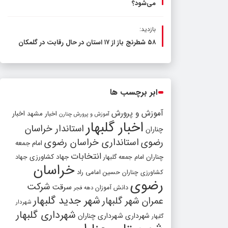
می‌شود؟
بازدید:
۵۸ شطرنج‌ باز از ۱۷ استان در حال رقابت در گلمکان
ابر برچسب ها
آموزش و پرورش
اخبار مشهد
اخبار
آموزش و پرورش چنارن
اخبار گلبهار
استاندار خراسان
چناران
رضوی
استانداری خراسان رضوی
امام جمعه
انتخابات
چناران
جهاد کشاورزی
امام جمعه گلبهار
جهاد
خراسان
کشاورزی چناران
حسین امامی راد
رضوی
شرکت
سرقت
دانش آموزان
دهه فجر
شهر جدید گلبهار
عمران شهر گلبهار
شهردار
شهرداری گلبهار
شهرداری
شهرداری چناران
گلبهار