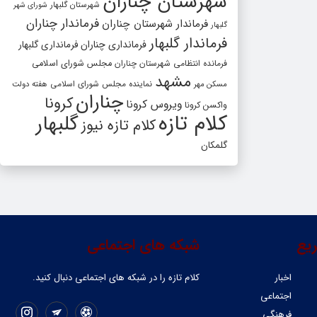
شهرستان چناران
شهرستان گلبهار
شورای شهر
فرماندار چناران
فرماندار شهرستان چناران
گلبهار
فرماندار گلبهار
فرمانداری چناران
فرمانداری گلبهار
فرمانده انتظامی شهرستان چناران
مجلس شورای اسلامی
مشهد
مسکن مهر
نماینده مجلس شورای اسلامی
هفته دولت
چناران
کرونا
ویروس کرونا
واکسن کرونا
کلام تازه
گلبهار
کلام تازه نیوز
گلمکان
یع
شبکه های اجتماعی
اخبار
کلام تازه را در شبکه ‌های اجتماعی دنبال کنید.
اجتماعی
فرهنگی