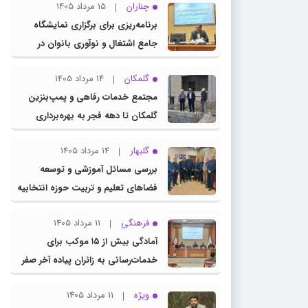
چناران
15 مرداد 1405
برنامه‌ریزی برای برگزاری نمایشگاه
جامع اشتغال و نوآوری بانوان در
چناران
گلمکان
14 مرداد 1405
مجتمع خدمات رفاهی و پمپ‌بنزین
گلمکان تا دهه فجر به بهره‌برداری
می‌رسد
گلبهار
14 مرداد 1405
بررسی مسائل آموزشی و توسعه
فضاهای تعلیم و تربیت حوزه انتخابیه
در نشست مشترک عضو کمیسیون
فرهنگی
11 مرداد 1405
آموزش مجلس با مدیرکل آموزش و
آمادگی بیش از ۱۵ موکب برای
پرورش خراسان رضوی
خدمات‌رسانی به زائران پیاده آخر صفر
در شهرستان چناران
ویژه
11 مرداد 1405