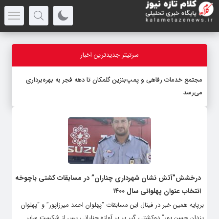
سرتیتر جدیدترین اخبار
مجتمع خدمات رفاهی و پمپ‌بنزین گلمکان تا دهه فجر به بهره‌برداری
می‌رسد
درخشش”آتش نشان شهرداری چناران” در مسابقات کشتی باچوخه
انتخاب عنوان پهلوانی سال ۱۴۰۰
برپایه همین خبر در فینال این مسابقات “پهلوان احمد میرزاپور” و “پهلوان
یزدان حسن پور” دوکشتی گیر پر پر آوازه چنارانی پس از شکست سایر