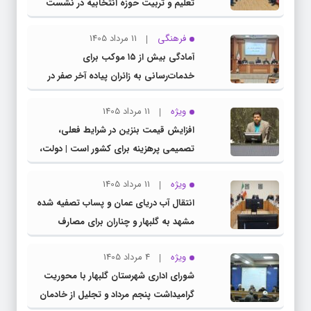
تعلیم و تربیت حوزه انتخابیه در نشست
مشترک عضو کمیسیون آموزش مجلس با
فرهنگی
11 مرداد 1405
مدیرکل آموزش و پرورش خراسان رضوی
آمادگی بیش از ۱۵ موکب برای
خدمات‌رسانی به زائران پیاده آخر صفر در
شهرستان چناران
ویژه
11 مرداد 1405
افزایش قیمت بنزین در شرایط فعلی،
تصمیمی پرهزینه برای کشور است | دولت،
قاچاق سوخت و عوامل اصلی ناترازی را
ویژه
11 مرداد 1405
محدود کند، نه سفره مردم
انتقال آب دریای عمان و پساب تصفیه شده
مشهد به گلبهار و چناران برای مصارف
صنعتی و کشاورزی | لزوم تسریع در اجرای
ویژه
4 مرداد 1405
پروژه‌های قطار و آزادراه مشهد- گلبهار-
شورای اداری شهرستان گلبهار با محوریت
چناران
گرامیداشت پنجم مرداد و تجلیل از خادمان