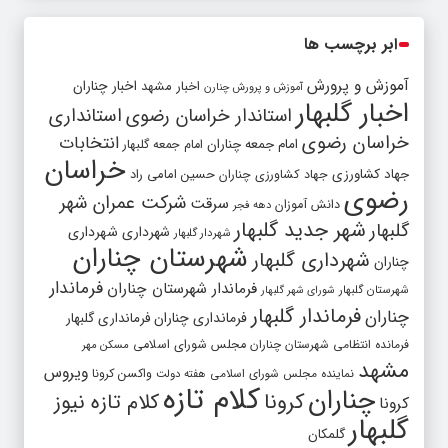
ابر برچسب ها
آموزش و پرورش
اخبار مشهد
اخبار چناران
آموزش و پرورش چنارن
اخبار گلبهار
استاندار خراسان رضوی
استانداری
خراسان رضوی
انتخابات
امام جمعه چناران
امام جمعه گلبهار
خراسان
جهاد کشاورزی
جهاد کشاورزی چناران
حسین امامی راد
رضوی
شرکت عمران شهر
سرقت
دانش آموزان
دهه فجر
شهر جدید گلبهار
گلبهار
شهرداری
شهرداری
شهردار گلبهار
شهرستان چناران
شهرداری گلبهار
چناران
فرماندار
فرماندار شهرستان چناران
شهرستان گلبهار
شورای شهر گلبهار
فرماندار گلبهار
چناران
فرمانداری چناران
فرمانداری گلبهار
فرمانده انتظامی شهرستان چناران
مجلس شورای اسلامی
مسکن مهر
مشهد
ویروس
واکسن کرونا
نماینده مجلس شورای اسلامی
هفته دولت
کلام تازه
چناران
کرونا
کلام تازه نیوز
کرونا
گلبهار
گلمکان