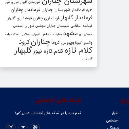
شهرستان چناران
شهرستان گلبهار
شورای شهر
فرماندار چناران
فرماندار شهرستان چناران
گلبهار
فرماندار گلبهار
فرمانداری چناران
فرمانداری گلبهار
فرمانده انتظامی شهرستان چناران
مجلس شورای اسلامی
مشهد
مسکن مهر
نماینده مجلس شورای اسلامی
هفته دولت
چناران
کرونا
ویروس کرونا
واکسن کرونا
کلام تازه
گلبهار
کلام تازه نیوز
گلمکان
یع
شبکه های اجتماعی
اخبار
کلام تازه را در شبکه ‌های اجتماعی دنبال کنید.
اجتماعی
فرهنگی