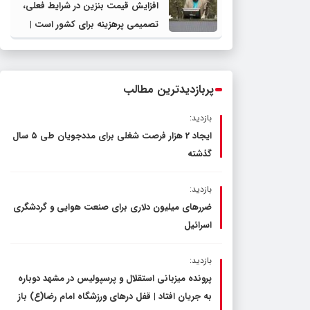
افزایش قیمت بنزین در شرایط فعلی،
تصمیمی پرهزینه برای کشور است |
دولت، قاچاق سوخت و عوامل اصلی
ناترازی را محدود کند، نه سفره مردم
پربازدیدترین مطالب
بازدید:
ایجاد 2 هزار فرصت شغلی برای مددجویان طی ۵ سال
گذشته
بازدید:
ضررهای میلیون دلاری برای صنعت هوایی و گردشگری
اسرائیل
بازدید:
پرونده میزبانی استقلال و پرسپولیس در مشهد دوباره
به جریان افتاد | قفل در‌های ورزشگاه امام رضا(ع) باز