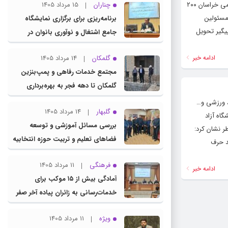
کلام تازه | مرادی رئیس دانشگاه آزاد استان خراسان رضوی با مهدی دونده فرماندار شهرستان گلبهار دیدار کرد. در این دیدار فرماندار گفت: پردیس بین الملل دانشگاه آزاد اسلامی خراسان ۲۰۰
چناران
15 مرداد 1405
 مسئولین
برنامه‌ریزی برای برگزاری نمایشگاه
ت متقابل دانشگاه به شهر و جبران آن توسط متولیان استانی این نهاد است. فرماندار گلبهار تاکید کرد: از بدو تاسیس شهرستان گلبهار در تاریخ ۹۹/۰۸/۱۲ پیگیر تحویل
جامع اشتغال و نوآوری بانوان در
چناران
ادامه خبر
گلمکان
14 مرداد 1405
مجتمع خدمات رفاهی و پمپ‌بنزین
گلمکان تا دهه فجر به بهره‌برداری
می‌رسد
ی، ورزشی و…
گلبهار
14 مرداد 1405
گاه آزاد
بررسی مسائل آموزشی و توسعه
طر نشان کرد:
فضاهای تعلیم و تربیت حوزه انتخابیه
ند حرف
در نشست مشترک عضو کمیسیون
فرهنگی
11 مرداد 1405
آموزش مجلس با مدیرکل آموزش و
ادامه خبر
آمادگی بیش از ۱۵ موکب برای
پرورش خراسان رضوی
خدمات‌رسانی به زائران پیاده آخر صفر
در شهرستان چناران
ویژه
11 مرداد 1405