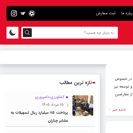
رباره ما
ثبت سفارش
هار در خصوص
تازه ترین مطالب
و توسعه نیز
از معارضین
کشاورزی،دامپروری
15 مرداد 1405
ادامه خبر
پرداخت ۸۵ میلیارد ریال تسهیلات به
عشایر چناران