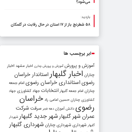
می‌شود؟
بازدید:
۵۸ شطرنج‌ باز از ۱۷ استان در حال رقابت در گلمکان
ابر برچسب ها
آموزش و پرورش
اخبار مشهد
اخبار
آموزش و پرورش چنارن
اخبار گلبهار
استاندار خراسان
چناران
رضوی
استانداری خراسان رضوی
امام جمعه
انتخابات
چناران
جهاد کشاورزی
امام جمعه گلبهار
جهاد
خراسان
کشاورزی چناران
حسین امامی راد
رضوی
شرکت
سرقت
دانش آموزان
دهه فجر
شهر جدید گلبهار
عمران شهر گلبهار
شهردار
شهرداری گلبهار
شهرداری
شهرداری چناران
گلبهار