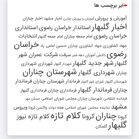
ابر برچسب ها
آموزش و پرورش
اخبار مشهد
اخبار چناران
آموزش و پرورش چنارن
اخبار گلبهار
استاندار خراسان رضوی
استانداری
خراسان رضوی
انتخابات
امام جمعه چناران
امام جمعه گلبهار
خراسان
جهاد کشاورزی
جهاد کشاورزی چناران
حسین امامی راد
رضوی
شرکت عمران شهر
سرقت
دانش آموزان
دهه فجر
شهر جدید گلبهار
گلبهار
شهرداری
شهرداری
شهردار گلبهار
شهرستان چناران
شهرداری گلبهار
چناران
فرماندار
فرماندار شهرستان چناران
شهرستان گلبهار
شورای شهر گلبهار
فرماندار گلبهار
چناران
فرمانداری چناران
فرمانداری گلبهار
فرمانده انتظامی شهرستان چناران
مجلس شورای اسلامی
مسکن مهر
مشهد
ویروس
واکسن کرونا
نماینده مجلس شورای اسلامی
هفته دولت
کلام تازه
چناران
کرونا
کلام تازه نیوز
کرونا
گلبهار
گلمکان