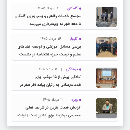
گلمکان
14 مرداد 1405
مجتمع خدمات رفاهی و پمپ‌بنزین گلمکان
تا دهه فجر به بهره‌برداری می‌رسد
گلبهار
14 مرداد 1405
بررسی مسائل آموزشی و توسعه فضاهای
تعلیم و تربیت حوزه انتخابیه در نشست
مشترک عضو کمیسیون آموزش مجلس با
فرهنگی
11 مرداد 1405
مدیرکل آموزش و پرورش خراسان رضوی
آمادگی بیش از ۱۵ موکب برای
خدمات‌رسانی به زائران پیاده آخر صفر در
شهرستان چناران
ویژه
11 مرداد 1405
افزایش قیمت بنزین در شرایط فعلی،
تصمیمی پرهزینه برای کشور است | دولت،
قاچاق سوخت و عوامل اصلی ناترازی را