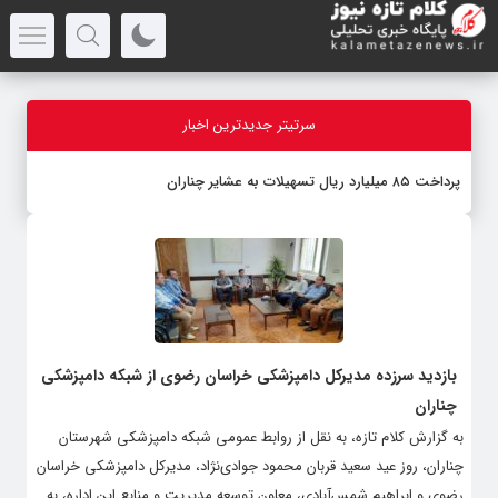
سرتیتر جدیدترین اخبار
پرداخت ۸۵ میلیارد ریال تسهیلات به عشایر چناران
بازدید سرزده مدیرکل دامپزشکی خراسان رضوی از شبکه دامپزشکی
چناران
به گزارش کلام تازه، به نقل از روابط عمومی شبکه دامپزشکی شهرستان
چناران، روز عید سعید قربان محمود جوادی‌نژاد، مدیرکل دامپزشکی خراسان
رضوی و ابراهیم شمس‌آبادی، معاون توسعه مدیریت و منابع این اداره، به