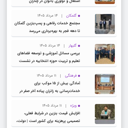
اشتغال و نوآوری بانوان در چناران
گلمکان
14 مرداد 1405
مجتمع خدمات رفاهی و پمپ‌بنزین گلمکان
تا دهه فجر به بهره‌برداری می‌رسد
گلبهار
14 مرداد 1405
بررسی مسائل آموزشی و توسعه فضاهای
تعلیم و تربیت حوزه انتخابیه در نشست
مشترک عضو کمیسیون آموزش مجلس با
فرهنگی
11 مرداد 1405
مدیرکل آموزش و پرورش خراسان رضوی
آمادگی بیش از ۱۵ موکب برای
خدمات‌رسانی به زائران پیاده آخر صفر در
شهرستان چناران
ویژه
11 مرداد 1405
افزایش قیمت بنزین در شرایط فعلی،
تصمیمی پرهزینه برای کشور است | دولت،