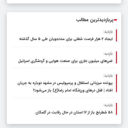
قاچاق سوخت و عوامل اصلی ناترازی را
محدود کند، نه سفره مردم
پربازدیدترین مطالب
بازدید:
ایجاد 2 هزار فرصت شغلی برای مددجویان طی ۵ سال گذشته
بازدید:
ضررهای میلیون دلاری برای صنعت هوایی و گردشگری اسرائیل
بازدید:
پرونده میزبانی استقلال و پرسپولیس در مشهد دوباره به جریان
افتاد | قفل در‌های ورزشگاه امام رضا(ع) باز می‌شود؟
بازدید:
۵۸ شطرنج‌ باز از ۱۷ استان در حال رقابت در گلمکان