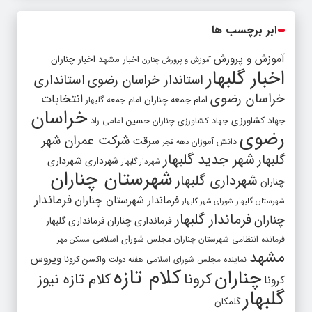
ابر برچسب ها
آموزش و پرورش
اخبار مشهد
اخبار چناران
آموزش و پرورش چنارن
اخبار گلبهار
استاندار خراسان رضوی
استانداری
خراسان رضوی
انتخابات
امام جمعه چناران
امام جمعه گلبهار
خراسان
جهاد کشاورزی
جهاد کشاورزی چناران
حسین امامی راد
رضوی
شرکت عمران شهر
سرقت
دانش آموزان
دهه فجر
شهر جدید گلبهار
گلبهار
شهرداری
شهرداری
شهردار گلبهار
شهرستان چناران
شهرداری گلبهار
چناران
فرماندار
فرماندار شهرستان چناران
شهرستان گلبهار
شورای شهر گلبهار
فرماندار گلبهار
چناران
فرمانداری چناران
فرمانداری گلبهار
فرمانده انتظامی شهرستان چناران
مجلس شورای اسلامی
مسکن مهر
مشهد
ویروس
واکسن کرونا
نماینده مجلس شورای اسلامی
هفته دولت
کلام تازه
چناران
کرونا
کلام تازه نیوز
کرونا
گلبهار
گلمکان