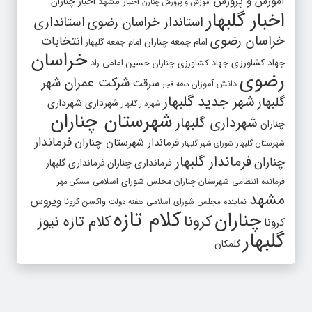
آموزش و پرورش
اخبار مشهد
اخبار چناران
آموزش و پرورش چنارن
اخبار گلبهار
استاندار خراسان رضوی
استانداری
خراسان رضوی
انتخابات
امام جمعه چناران
امام جمعه گلبهار
خراسان
جهاد کشاورزی
جهاد کشاورزی چناران
حسین امامی راد
رضوی
شرکت عمران شهر
سرقت
دانش آموزان
دهه فجر
شهر جدید گلبهار
گلبهار
شهرداری
شهرداری
شهردار گلبهار
شهرستان چناران
شهرداری گلبهار
چناران
فرماندار
فرماندار شهرستان چناران
شهرستان گلبهار
شورای شهر گلبهار
فرماندار گلبهار
چناران
فرمانداری چناران
فرمانداری گلبهار
فرمانده انتظامی شهرستان چناران
مجلس شورای اسلامی
مسکن مهر
مشهد
ویروس
واکسن کرونا
نماینده مجلس شورای اسلامی
هفته دولت
کلام تازه
چناران
کرونا
کلام تازه نیوز
کرونا
گلبهار
گلمکان