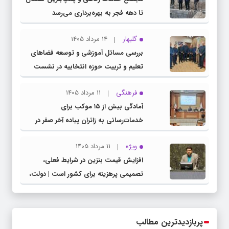
تا دهه فجر به بهره‌برداری می‌رسد
گلبهار
14 مرداد 1405
بررسی مسائل آموزشی و توسعه فضاهای
تعلیم و تربیت حوزه انتخابیه در نشست
مشترک عضو کمیسیون آموزش مجلس با
فرهنگی
11 مرداد 1405
مدیرکل آموزش و پرورش خراسان رضوی
آمادگی بیش از ۱۵ موکب برای
خدمات‌رسانی به زائران پیاده آخر صفر در
شهرستان چناران
ویژه
11 مرداد 1405
افزایش قیمت بنزین در شرایط فعلی،
تصمیمی پرهزینه برای کشور است | دولت،
قاچاق سوخت و عوامل اصلی ناترازی را
محدود کند، نه سفره مردم
پربازدیدترین مطالب