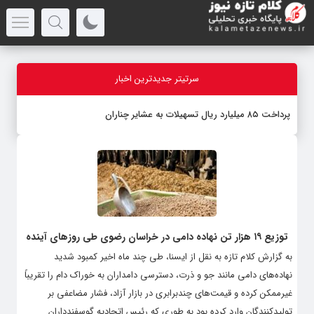
سرتیتر جدیدترین اخبار
پرداخت ۸۵ میلیارد ریال تسهیلات به عشایر چناران
توزیع ۱۹ هزار تن نهاده دامی در خراسان رضوی طی روزهای آینده
به گزارش کلام تازه به نقل از ایسنا، طی چند ماه اخیر کمبود شدید
نهاده‌های دامی مانند جو و ذرت، دسترسی دامداران به خوراک دام را تقریباً
غیرممکن کرده و قیمت‌های چندبرابری در بازار آزاد، فشار مضاعفی بر
تولیدکنندگان وارد کرده بود به طوری که رئیس اتحادیه گوسفندداران