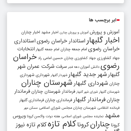
ابر برچسب ها
آموزش و پرورش
اخبار مشهد
اخبار چناران
آموزش و پرورش چنارن
اخبار گلبهار
استاندار خراسان رضوی
استانداری
خراسان رضوی
انتخابات
امام جمعه چناران
امام جمعه گلبهار
خراسان
جهاد کشاورزی
جهاد کشاورزی چناران
حسین امامی راد
رضوی
شرکت عمران شهر
سرقت
دانش آموزان
دهه فجر
شهر جدید گلبهار
گلبهار
شهرداری
شهرداری
شهردار گلبهار
شهرستان چناران
شهرداری گلبهار
چناران
فرماندار
فرماندار شهرستان چناران
شهرستان گلبهار
شورای شهر گلبهار
فرماندار گلبهار
چناران
فرمانداری چناران
فرمانداری گلبهار
فرمانده انتظامی شهرستان چناران
مجلس شورای اسلامی
مسکن مهر
مشهد
ویروس
واکسن کرونا
نماینده مجلس شورای اسلامی
هفته دولت
کلام تازه
چناران
کرونا
کلام تازه نیوز
کرونا