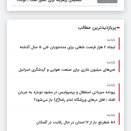
تصمیمی پرهزینه برای کشور است | دولت،
قاچاق سوخت و عوامل اصلی ناترازی را
محدود کند، نه سفره مردم
پربازدیدترین مطالب
بازدید:
ایجاد 2 هزار فرصت شغلی برای مددجویان طی ۵ سال گذشته
بازدید:
ضررهای میلیون دلاری برای صنعت هوایی و گردشگری اسرائیل
بازدید:
پرونده میزبانی استقلال و پرسپولیس در مشهد دوباره به جریان
افتاد | قفل در‌های ورزشگاه امام رضا(ع) باز می‌شود؟
بازدید:
۵۸ شطرنج‌ باز از ۱۷ استان در حال رقابت در گلمکان