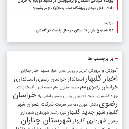
پرونده میزبانی استقلال و پرسپولیس در مشهد دوباره به جریان
افتاد | قفل در‌های ورزشگاه امام رضا(ع) باز می‌شود؟
بازدید:
۵۸ شطرنج‌ باز از ۱۷ استان در حال رقابت در گلمکان
ابر برچسب ها
آموزش و پرورش
اخبار مشهد
اخبار چناران
آموزش و پرورش چنارن
اخبار گلبهار
استاندار خراسان رضوی
استانداری
خراسان رضوی
انتخابات
امام جمعه چناران
امام جمعه گلبهار
خراسان
جهاد کشاورزی
جهاد کشاورزی چناران
حسین امامی راد
رضوی
شرکت عمران شهر
سرقت
دانش آموزان
دهه فجر
شهر جدید گلبهار
گلبهار
شهرداری
شهرداری
شهردار گلبهار
شهرستان چناران
شهرداری گلبهار
چناران
فرماندار