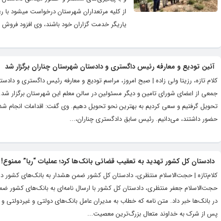
از کلیه مرتعداران شهرستان درخواست میشود با رع
یاریگر خدمت گزاران خود باشند، وی افزود فروش م
آئین تودیع و معارفه رئیس داگستری و دادستان شهرستان چناران برگزار شد
کلام تازه، رزیتا ولی زاده | صبح امروز، مراسم تودیع و معارفه رئیس داگستری و دا
جمعی از اعضای شورای تامین و دیگر مسئولین در سالن معلم این شهرستان برگزار شد
تحویل گرفتیم و سعی کردیم به بهترین نحو تحویل دهیم. وی گفت: اقدامات انجام 
حضور داشتند، می‌دانیم. رئیس سابق دادگستری چناران،...
دادستان کل کشور تهدید به تعقیب قضائی بانک‌ها کرد؛ عملیات “ربا” ممنوع!
کلام‌تازه | حجت‌الاسلام منتظری، دادستان کل کشور ضمن هشدار به بانک‌های کشور در خ
حجت‌الاسلام جعفر منتظری، دادستان کل کشور با ارسال نامه‌ای به بانک‌های کشور ضم
در بانک‌ها خبر داد. متن نامه که خطاب به مدیران عامل بانک‌های دولتی و غیردولتی
پس از شرک به خداوند متعال بزرگ‌ترین معصیت...