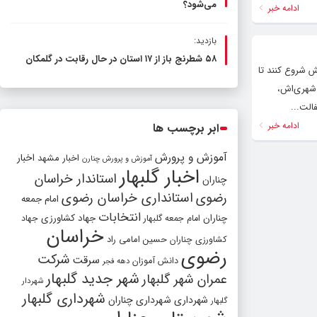
می‌شود؟
ادامه خبر
بازدید:
۵۸ شطرنج‌ باز از ۱۷ استان در حال رقابت در گلمکان
حش شروع کنند تا
دیران شهری‌اش،
الت...
ادامه خبر
ابر برچسب ها
آموزش و پرورش
اخبار مشهد
اخبار
آموزش و پرورش چنارن
اخبار گلبهار
استاندار خراسان
چناران
رضوی
استانداری خراسان رضوی
امام جمعه
انتخابات
چناران
جهاد کشاورزی
امام جمعه گلبهار
جهاد
خراسان
کشاورزی چناران
حسین امامی راد
رضوی
شرکت
سرقت
دانش آموزان
دهه فجر
شهر جدید گلبهار
عمران شهر گلبهار
شهردار
شهرداری گلبهار
شهرداری
شهرداری چناران
گلبهار