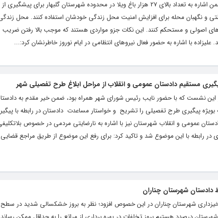
حمید علیزاده در گفتگوی اختصاصی با کلام تازه ضمن اشاره به تعداد بالای 27 هزار باغ ویلا در محدوده شهرستان گلبهار برا
ظتی و نگهبان محله برای افزایش امنیت محل زندگی خودشان استفاده کنند. محل زندگی
های اصولی و مستحکم کنند. این نکات جزو مواردی هستند که موجب بالا رفتن ضریب ا
زاده با اشاره به حضور فعال نیروهای انتظامی در ایام نوروز خاطرنشان کرد:...
پیگیری مستقیم دادستان عمومی و انقلاب از مراحل ابلاغ طرح تفصیلی شهر
ر این نشست که با حضور نایب رئیس شورای شهر همراه بود، ضمن خیر مقدم به دادستا
بویژه پیگیری طرح تفصیلی را تشریح و خواستار مساعدت دادستان در رابطه با پیگیری
ادستان عمومی و انقلاب شهرستان نیز با اشاره به نارضایتی مردمی در خصوص بلاتکلی
ری در رابطه با این موضوع شد و تاکید کرد: برای رفع این موضوع از طریق مراجع قضایی
 دادستان شهرستان چناران
خیزداری شهرستان چناران در این خصوص افزود؛ نظر به بروز خشکسالی شدید در سطح 
هرستان درصدد هستیم بروز تخلفات در بهره برداری از مراتع را به حداقل ممکن رسانده 