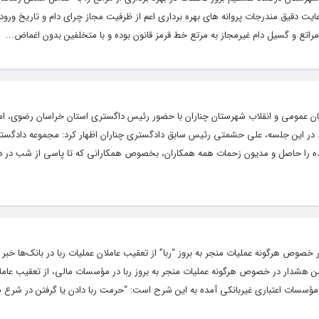
ایت دقیق مندرجات پروانه های بهره برداری اعم از ظرفیت مجاز چرای دام و تاریخ ورود
راتع و گسیل دام غیرمجاز به مرتع خط قرمز قانون بوده و با متخلفین بدون اغماض...
دستان عمومی و انقلاب شهرستان چناران با حضور رئیس داگستری استان خراسان رضوی، ام
. در این جلسه، علی حشمتی رئیس سابق دادگستری چناران اظهار کرد: مجموعه دادگستر
شده را حاصل و مدیون زحمات همه همکاران، بخصوص همکارانی که تا پاسی از شب در 
صوص هرگونه عملیات منجر به بروز “ربا” از تعقیب عاملان عملیات ربا در بانک‌ها خبر د
ن هشدار در خصوص هرگونه عملیات منجر به بروز ربا در مؤسسات مالی، از تعقیب عاملا
 و مؤسسات اعتباری غیربانکی آمده به این شرح است: “حرمت ربا دادن یا گرفتن در شرع