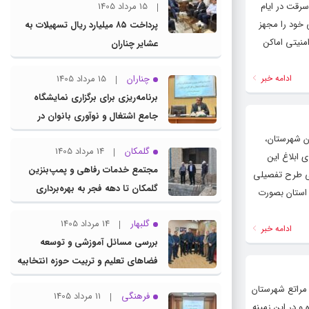
ی پیشگیری از سرقت در ایام
15 مرداد 1405
 خود را مجهز
پرداخت ۸۵ میلیارد ریال تسهیلات به
منیتی اماکن
عشایر چناران
ادامه خبر
چناران
15 مرداد 1405
برنامه‌ریزی برای برگزاری نمایشگاه
جامع اشتغال و نوآوری بانوان در
چناران
ن شهرستان،
گلمکان
14 مرداد 1405
 ابلاغ این
مجتمع خدمات رفاهی و پمپ‌بنزین
فی طرح تفصیلی
گلمکان تا دهه فجر به بهره‌برداری
 استان بصورت
می‌رسد
گلبهار
14 مرداد 1405
ادامه خبر
بررسی مسائل آموزشی و توسعه
فضاهای تعلیم و تربیت حوزه انتخابیه
در نشست مشترک عضو کمیسیون
مراتع شهرستان
فرهنگی
11 مرداد 1405
آموزش مجلس با مدیرکل آموزش و
و در این زمینه