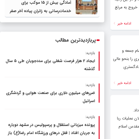
آمادگی بیش از ۱۵ موکب برای
پرورش خراسان رضوی
 خروج به مرتع
خدمات‌رسانی به زائران پیاده آخر صفر
در شهرستان چناران
ادامه خبر
پربازدیدترین مطالب
ام جمعه و
بازدید:
ی را بنحو عالی
ایجاد 2 هزار فرصت شغلی برای مددجویان طی ۵ سال
دادگستری
گذشته
ادامه خبر
بازدید:
ضررهای میلیون دلاری برای صنعت هوایی و گردشگری
اسرائیل
اد.
بازدید:
ن عملیات ربا
پرونده میزبانی استقلال و پرسپولیس در مشهد دوباره
 مقدس اسلام
به جریان افتاد | قفل در‌های ورزشگاه امام رضا(ع) باز