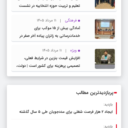
تعلیم و تربیت حوزه انتخابیه در نشست
مشترک عضو کمیسیون آموزش مجلس با
فرهنگی
11 مرداد 1405
مدیرکل آموزش و پرورش خراسان رضوی
آمادگی بیش از ۱۵ موکب برای
خدمات‌رسانی به زائران پیاده آخر صفر در
شهرستان چناران
ویژه
11 مرداد 1405
افزایش قیمت بنزین در شرایط فعلی،
تصمیمی پرهزینه برای کشور است | دولت،
قاچاق سوخت و عوامل اصلی ناترازی را
محدود کند، نه سفره مردم
پربازدیدترین مطالب
بازدید:
ایجاد 2 هزار فرصت شغلی برای مددجویان طی ۵ سال گذشته
بازدید: