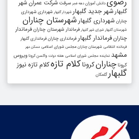
رضوی
شرکت عمران شهر
سرقت
دانش آموزان
دهه فجر
شهر جدید گلبهار
گلبهار
شهرداری
شهرداری
شهردار گلبهار
شهرستان چناران
شهرداری گلبهار
چناران
فرماندار
فرماندار شهرستان چناران
شهرستان گلبهار
شورای شهر گلبهار
فرماندار گلبهار
چناران
فرمانداری چناران
فرمانداری گلبهار
فرمانده انتظامی شهرستان چناران
مجلس شورای اسلامی
مسکن مهر
مشهد
ویروس
واکسن کرونا
نماینده مجلس شورای اسلامی
هفته دولت
کلام تازه
چناران
کرونا
کلام تازه نیوز
کرونا
گلبهار
گلمکان