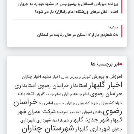
پرونده میزبانی استقلال و پرسپولیس در مشهد دوباره به جریان
افتاد | قفل در‌های ورزشگاه امام رضا(ع) باز می‌شود؟
بازدید:
۵۸ شطرنج‌ باز از ۱۷ استان در حال رقابت در گلمکان
ابر برچسب ها
آموزش و پرورش
اخبار مشهد
اخبار چناران
آموزش و پرورش چنارن
اخبار گلبهار
استاندار خراسان رضوی
استانداری
خراسان رضوی
انتخابات
امام جمعه چناران
امام جمعه گلبهار
خراسان
جهاد کشاورزی
جهاد کشاورزی چناران
حسین امامی راد
رضوی
شرکت عمران شهر
سرقت
دانش آموزان
دهه فجر
شهر جدید گلبهار
گلبهار
شهرداری
شهرداری
شهردار گلبهار
شهرستان چناران
شهرداری گلبهار
چناران