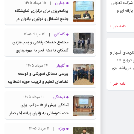
 شرکت تعاونی
چناران
15 مرداد 1405
رانه ای و
برنامه‌ریزی برای برگزاری نمایشگاه
جامع اشتغال و نوآوری بانوان در
ادامه خبر
چناران
گلمکان
14 مرداد 1405
مجتمع خدمات رفاهی و پمپ‌بنزین
گلمکان تا دهه فجر به بهره‌برداری
وراک دام بین دامداران شهرستان‌های گلبهار و
می‌رسد
هار و چناران توزیع شد.
گلبهار
14 مرداد 1405
 عزیز و تحویل ۱۲۰ کیلوگرم به ازای هر راس می‌باشد. وی
بررسی مسائل آموزشی و توسعه
فضاهای تعلیم و تربیت حوزه انتخابیه
ادامه خبر
در نشست مشترک عضو کمیسیون
فرهنگی
11 مرداد 1405
آموزش مجلس با مدیرکل آموزش و
آمادگی بیش از ۱۵ موکب برای
پرورش خراسان رضوی
خدمات‌رسانی به زائران پیاده آخر صفر
در شهرستان چناران
ویژه
11 مرداد 1405