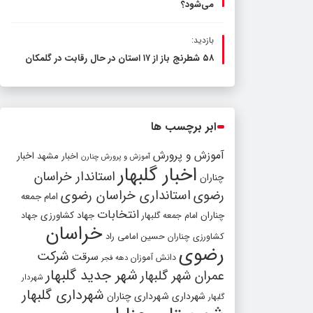
می‌شود؟
بازدید:
۵۸ شطرنج‌ باز از ۱۷ استان در حال رقابت در گلمکان
ابر برچسب ها
آموزش و پرورش
اخبار مشهد
اخبار
آموزش و پرورش چنارن
اخبار گلبهار
استاندار خراسان
چناران
رضوی
استانداری خراسان رضوی
امام جمعه
انتخابات
چناران
جهاد کشاورزی
امام جمعه گلبهار
جهاد
خراسان
کشاورزی چناران
حسین امامی راد
رضوی
شرکت
سرقت
دانش آموزان
دهه فجر
شهر جدید گلبهار
عمران شهر گلبهار
شهردار
شهرداری گلبهار
شهرداری
شهرداری چناران
گلبهار