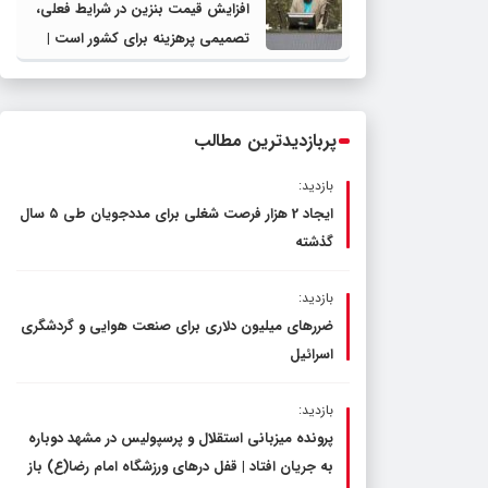
افزایش قیمت بنزین در شرایط فعلی،
تصمیمی پرهزینه برای کشور است |
دولت، قاچاق سوخت و عوامل اصلی
ناترازی را محدود کند، نه سفره مردم
پربازدیدترین مطالب
بازدید:
ایجاد 2 هزار فرصت شغلی برای مددجویان طی ۵ سال
گذشته
بازدید:
ضررهای میلیون دلاری برای صنعت هوایی و گردشگری
اسرائیل
بازدید:
پرونده میزبانی استقلال و پرسپولیس در مشهد دوباره
به جریان افتاد | قفل در‌های ورزشگاه امام رضا(ع) باز