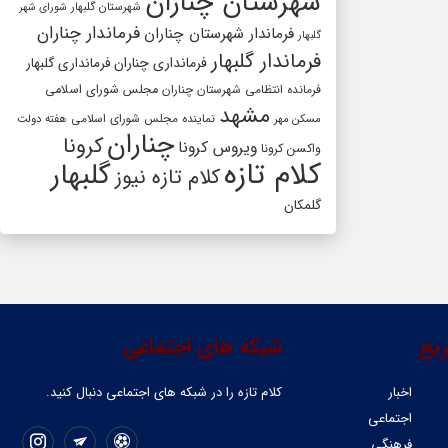
شهرستان چناران
شهرستان گلبهار
شورای شهر
فرماندار چناران
فرماندار شهرستان چناران
گلبهار
فرماندار گلبهار
فرمانداری چناران
فرمانداری گلبهار
فرمانده انتظامی شهرستان چناران
مجلس شورای اسلامی
مشهد
مسکن مهر
نماینده مجلس شورای اسلامی
هفته دولت
چناران
کرونا
ویروس کرونا
واکسن کرونا
کلام تازه
گلبهار
کلام تازه نیوز
گلمکان
یع
شبکه های اجتماعی
اخبار
کلام تازه را در شبکه ‌های اجتماعی دنبال کنید.
اجتماعی
فرهنگی