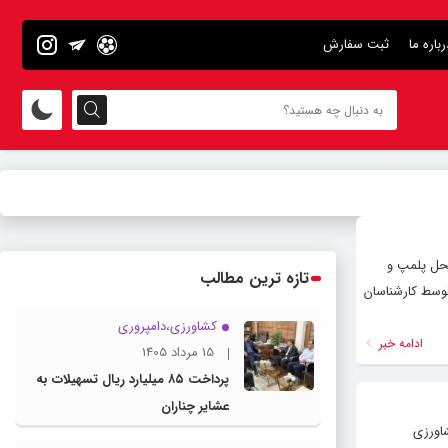
رباره ما
ثبت سفارش
محل پلمپ و
تازه ترین مطالب
توسط کارشناسان
کشاورزی،دامپروری
ادامه خبر
15 مرداد 1405
پرداخت ۸۵ میلیارد ریال تسهیلات به
عشایر چناران
اورزی