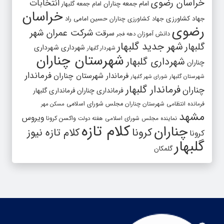
خراسان رضوی
انتخابات
امام جمعه چناران
امام جمعه گلبهار
خراسان
جهاد کشاورزی
جهاد کشاورزی چناران
حسین امامی راد
رضوی
شرکت عمران شهر
سرقت
دانش آموزان
دهه فجر
شهر جدید گلبهار
گلبهار
شهرداری
شهرداری
شهردار گلبهار
شهرستان چناران
شهرداری گلبهار
چناران
فرماندار
فرماندار شهرستان چناران
شهرستان گلبهار
شورای شهر گلبهار
فرماندار گلبهار
چناران
فرمانداری چناران
فرمانداری گلبهار
فرمانده انتظامی شهرستان چناران
مجلس شورای اسلامی
مسکن مهر
مشهد
ویروس
واکسن کرونا
نماینده مجلس شورای اسلامی
هفته دولت
کلام تازه
چناران
کرونا
کلام تازه نیوز
کرونا
گلبهار
گلمکان