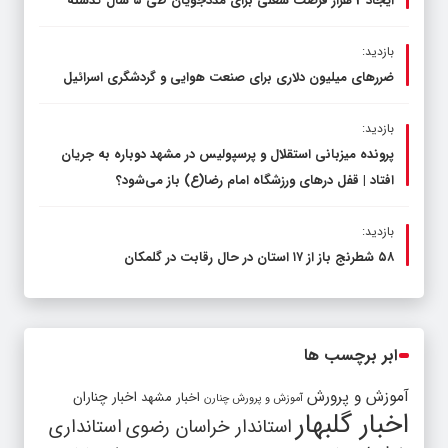
ایجاد 2 هزار فرصت شغلی برای مددجویان طی ۵ سال گذشته
بازدید:
ضررهای میلیون دلاری برای صنعت هوایی و گردشگری اسرائیل
بازدید:
پرونده میزبانی استقلال و پرسپولیس در مشهد دوباره به جریان
افتاد | قفل در‌های ورزشگاه امام رضا(ع) باز می‌شود؟
بازدید:
۵۸ شطرنج‌ باز از ۱۷ استان در حال رقابت در گلمکان
ابر برچسب ها
آموزش و پرورش
اخبار مشهد
اخبار چناران
آموزش و پرورش چنارن
اخبار گلبهار
استاندار خراسان رضوی
استانداری