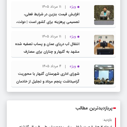
ویژه
11 مرداد 1405
افزایش قیمت بنزین در شرایط فعلی،
تصمیمی پرهزینه برای کشور است | دولت،
قاچاق سوخت و عوامل اصلی ناترازی را
ویژه
11 مرداد 1405
محدود کند، نه سفره مردم
انتقال آب دریای عمان و پساب تصفیه شده
مشهد به گلبهار و چناران برای مصارف
صنعتی و کشاورزی | لزوم تسریع در اجرای
ویژه
4 مرداد 1405
پروژه‌های قطار و آزادراه مشهد- گلبهار-
شورای اداری شهرستان گلبهار با محوریت
چناران
گرامیداشت پنجم مرداد و تجلیل از خادمان
عرصه نماز برگزار شد
پربازدیدترین مطالب
بازدید: