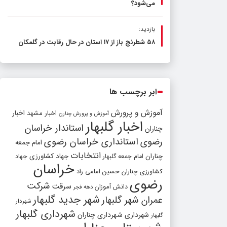
می‌شود؟
بازدید:
۵۸ شطرنج‌ باز از ۱۷ استان در حال رقابت در گلمکان
ابر برچسب ها
آموزش و پرورش
اخبار مشهد
اخبار
آموزش و پرورش چنارن
اخبار گلبهار
استاندار خراسان
چناران
رضوی
استانداری خراسان رضوی
امام جمعه
انتخابات
چناران
جهاد کشاورزی
امام جمعه گلبهار
جهاد
خراسان
کشاورزی چناران
حسین امامی راد
رضوی
شرکت
سرقت
دانش آموزان
دهه فجر
شهر جدید گلبهار
عمران شهر گلبهار
شهردار
شهرداری گلبهار
شهرداری
شهرداری چناران
گلبهار