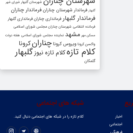
شهرستان چناران
شهرستان گلبهار
شورای شهر
فرماندار چناران
فرماندار شهرستان چناران
گلبهار
فرماندار گلبهار
فرمانداری چناران
فرمانداری گلبهار
فرمانده انتظامی شهرستان چناران
مجلس شورای اسلامی
مشهد
مسکن مهر
نماینده مجلس شورای اسلامی
هفته دولت
چناران
کرونا
ویروس کرونا
واکسن کرونا
کلام تازه
گلبهار
کلام تازه نیوز
گلمکان
یع
شبکه های اجتماعی
اخبار
کلام تازه را در شبکه ‌های اجتماعی دنبال کنید.
اجتماعی
فرهنگی