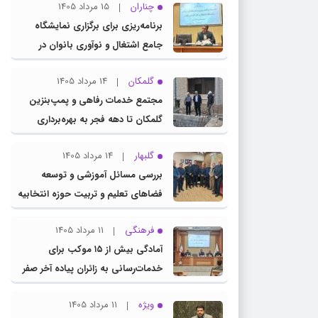
چناران
15 مرداد 1405
برنامه‌ریزی برای برگزاری نمایشگاه
جامع اشتغال و نوآوری بانوان در
چناران
گلمکان
14 مرداد 1405
مجتمع خدمات رفاهی و پمپ‌بنزین
گلمکان تا دهه فجر به بهره‌برداری
می‌رسد
گلبهار
14 مرداد 1405
بررسی مسائل آموزشی و توسعه
فضاهای تعلیم و تربیت حوزه انتخابیه
در نشست مشترک عضو کمیسیون
فرهنگی
11 مرداد 1405
آموزش مجلس با مدیرکل آموزش و
آمادگی بیش از ۱۵ موکب برای
پرورش خراسان رضوی
خدمات‌رسانی به زائران پیاده آخر صفر
در شهرستان چناران
ویژه
11 مرداد 1405