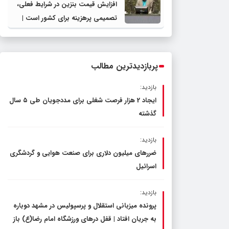
افزایش قیمت بنزین در شرایط فعلی،
تصمیمی پرهزینه برای کشور است |
دولت، قاچاق سوخت و عوامل اصلی
ناترازی را محدود کند، نه سفره مردم
پربازدیدترین مطالب
بازدید:
ایجاد 2 هزار فرصت شغلی برای مددجویان طی ۵ سال
گذشته
بازدید:
ضررهای میلیون دلاری برای صنعت هوایی و گردشگری
اسرائیل
بازدید:
پرونده میزبانی استقلال و پرسپولیس در مشهد دوباره
به جریان افتاد | قفل در‌های ورزشگاه امام رضا(ع) باز