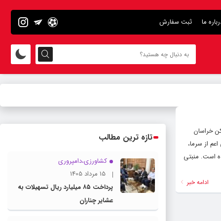
رباره ما
ثبت سفارش
کن خراسان
تازه ترین مطالب
عم از سرما،
ه است. منبتی
کشاورزی،دامپروری
15 مرداد 1405
ادامه خبر
پرداخت ۸۵ میلیارد ریال تسهیلات به
عشایر چناران