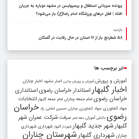
پرونده میزبانی استقلال و پرسپولیس در مشهد دوباره به جریان
افتاد | قفل در‌های ورزشگاه امام رضا(ع) باز می‌شود؟
بازدید:
۵۸ شطرنج‌ باز از ۱۷ استان در حال رقابت در گلمکان
ابر برچسب ها
آموزش و پرورش
اخبار مشهد
اخبار چناران
آموزش و پرورش چنارن
اخبار گلبهار
استاندار خراسان رضوی
استانداری
خراسان رضوی
انتخابات
امام جمعه چناران
امام جمعه گلبهار
خراسان
جهاد کشاورزی
جهاد کشاورزی چناران
حسین امامی راد
رضوی
شرکت عمران شهر
سرقت
دانش آموزان
دهه فجر
شهر جدید گلبهار
گلبهار
شهرداری
شهرداری
شهردار گلبهار
شهرستان چناران
شهرداری گلبهار
چناران