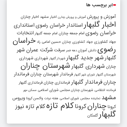
ابر برچسب ها
آموزش و پرورش
اخبار مشهد
اخبار چناران
آموزش و پرورش چنارن
اخبار گلبهار
استاندار خراسان رضوی
استانداری
خراسان رضوی
انتخابات
امام جمعه چناران
امام جمعه گلبهار
خراسان
جهاد کشاورزی
جهاد کشاورزی چناران
حسین امامی راد
رضوی
شرکت عمران شهر
سرقت
دانش آموزان
دهه فجر
شهر جدید گلبهار
گلبهار
شهرداری
شهرداری
شهردار گلبهار
شهرستان چناران
شهرداری گلبهار
چناران
فرماندار
فرماندار شهرستان چناران
شهرستان گلبهار
شورای شهر گلبهار
فرماندار گلبهار
چناران
فرمانداری چناران
فرمانداری گلبهار
فرمانده انتظامی شهرستان چناران
مجلس شورای اسلامی
مسکن مهر
مشهد
ویروس
واکسن کرونا
نماینده مجلس شورای اسلامی
هفته دولت
کلام تازه
چناران
کرونا
کلام تازه نیوز
کرونا
گلبهار
گلمکان