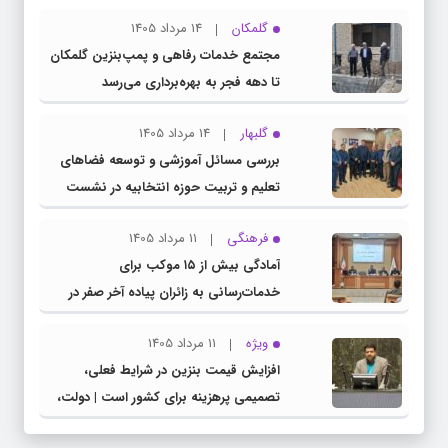
گلمکان
14 مرداد 1405
مجتمع خدمات رفاهی و پمپ‌بنزین گلمکان
تا دهه فجر به بهره‌برداری می‌رسد
گلبهار
14 مرداد 1405
بررسی مسائل آموزشی و توسعه فضاهای
تعلیم و تربیت حوزه انتخابیه در نشست
مشترک عضو کمیسیون آموزش مجلس با
فرهنگی
11 مرداد 1405
مدیرکل آموزش و پرورش خراسان رضوی
آمادگی بیش از ۱۵ موکب برای
خدمات‌رسانی به زائران پیاده آخر صفر در
شهرستان چناران
ویژه
11 مرداد 1405
افزایش قیمت بنزین در شرایط فعلی،
تصمیمی پرهزینه برای کشور است | دولت،
قاچاق سوخت و عوامل اصلی ناترازی را