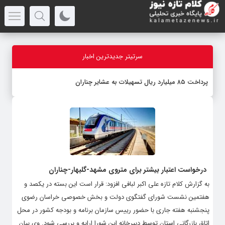
سرتیتر جدیدترین اخبار
پرداخت ۸۵ میلیارد ریال تسهیلات به عشایر چناران
درخواست اعتبار بیشتر برای متروی مشهد-گلبهار-چناران
به گزارش کلام تازه علی اکبر لبافی افزود: قرار است این بسته در یکصد و
هفتمین نشست شورای گفتگوی دولت و بخش خصوصی خراسان رضوی
پنجشنبه هفته جاری با حضور رییس سازمان برنامه و بودجه کشور در محل
اتاق بازرگانی استان توسط دبیرخانه این شورا ارایه و بررسی شود. وی بیان