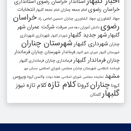
اخبار گلبهار
استاندار خراسان رضوی
استانداری
خراسان رضوی
انتخابات
امام جمعه چناران
امام جمعه گلبهار
خراسان
جهاد کشاورزی
جهاد کشاورزی چناران
حسین امامی راد
رضوی
شرکت عمران شهر
سرقت
دانش آموزان
دهه فجر
شهر جدید گلبهار
گلبهار
شهرداری
شهرداری
شهردار گلبهار
شهرستان چناران
شهرداری گلبهار
چناران
فرماندار
فرماندار شهرستان چناران
شهرستان گلبهار
شورای شهر گلبهار
فرماندار گلبهار
چناران
فرمانداری چناران
فرمانداری گلبهار
فرمانده انتظامی شهرستان چناران
مجلس شورای اسلامی
مسکن مهر
مشهد
ویروس
واکسن کرونا
نماینده مجلس شورای اسلامی
هفته دولت
کلام تازه
چناران
کرونا
کلام تازه نیوز
کرونا
گلبهار
گلمکان