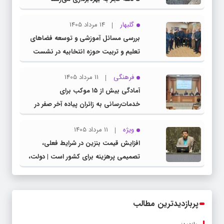
گلبهار
14 مرداد 1405
بررسی مسائل آموزشی و توسعه فضاهای
تعلیم و تربیت حوزه انتخابیه در نشست
مشترک عضو کمیسیون آموزش مجلس با
فرهنگی
11 مرداد 1405
مدیرکل آموزش و پرورش خراسان رضوی
آمادگی بیش از ۱۵ موکب برای
خدمات‌رسانی به زائران پیاده آخر صفر در
شهرستان چناران
ویژه
11 مرداد 1405
افزایش قیمت بنزین در شرایط فعلی،
تصمیمی پرهزینه برای کشور است | دولت،
قاچاق سوخت و عوامل اصلی ناترازی را
محدود کند، نه سفره مردم
پربازدیدترین مطالب