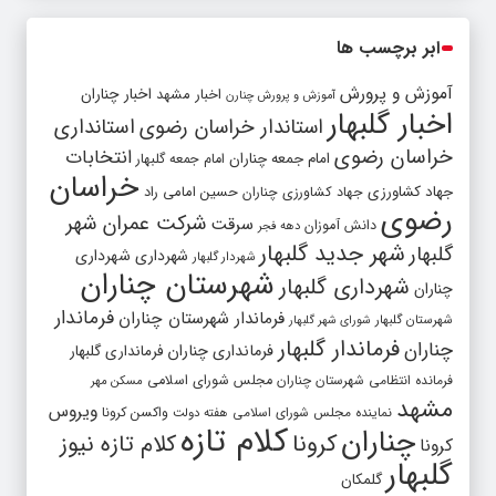
ابر برچسب ها
آموزش و پرورش
اخبار مشهد
اخبار چناران
آموزش و پرورش چنارن
اخبار گلبهار
استاندار خراسان رضوی
استانداری
خراسان رضوی
انتخابات
امام جمعه چناران
امام جمعه گلبهار
خراسان
جهاد کشاورزی
جهاد کشاورزی چناران
حسین امامی راد
رضوی
شرکت عمران شهر
سرقت
دانش آموزان
دهه فجر
شهر جدید گلبهار
گلبهار
شهرداری
شهرداری
شهردار گلبهار
شهرستان چناران
شهرداری گلبهار
چناران
فرماندار
فرماندار شهرستان چناران
شهرستان گلبهار
شورای شهر گلبهار
فرماندار گلبهار
چناران
فرمانداری چناران
فرمانداری گلبهار
فرمانده انتظامی شهرستان چناران
مجلس شورای اسلامی
مسکن مهر
مشهد
ویروس
واکسن کرونا
نماینده مجلس شورای اسلامی
هفته دولت
کلام تازه
چناران
کرونا
کلام تازه نیوز
کرونا
گلبهار
گلمکان