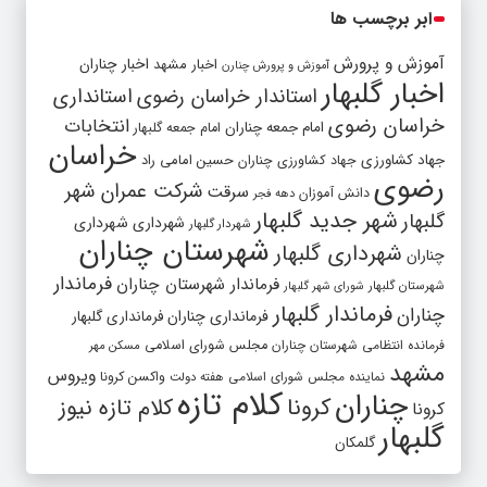
ابر برچسب ها
آموزش و پرورش
اخبار مشهد
اخبار چناران
آموزش و پرورش چنارن
اخبار گلبهار
استاندار خراسان رضوی
استانداری
خراسان رضوی
انتخابات
امام جمعه چناران
امام جمعه گلبهار
خراسان
جهاد کشاورزی
جهاد کشاورزی چناران
حسین امامی راد
رضوی
شرکت عمران شهر
سرقت
دانش آموزان
دهه فجر
شهر جدید گلبهار
گلبهار
شهرداری
شهرداری
شهردار گلبهار
شهرستان چناران
شهرداری گلبهار
چناران
فرماندار
فرماندار شهرستان چناران
شهرستان گلبهار
شورای شهر گلبهار
فرماندار گلبهار
چناران
فرمانداری چناران
فرمانداری گلبهار
فرمانده انتظامی شهرستان چناران
مجلس شورای اسلامی
مسکن مهر
مشهد
ویروس
واکسن کرونا
نماینده مجلس شورای اسلامی
هفته دولت
کلام تازه
چناران
کرونا
کلام تازه نیوز
کرونا
گلبهار
گلمکان