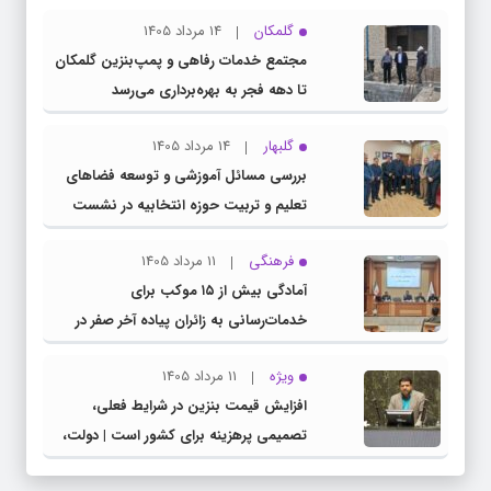
گلمکان
14 مرداد 1405
مجتمع خدمات رفاهی و پمپ‌بنزین گلمکان
تا دهه فجر به بهره‌برداری می‌رسد
گلبهار
14 مرداد 1405
بررسی مسائل آموزشی و توسعه فضاهای
تعلیم و تربیت حوزه انتخابیه در نشست
مشترک عضو کمیسیون آموزش مجلس با
فرهنگی
11 مرداد 1405
مدیرکل آموزش و پرورش خراسان رضوی
آمادگی بیش از ۱۵ موکب برای
خدمات‌رسانی به زائران پیاده آخر صفر در
شهرستان چناران
ویژه
11 مرداد 1405
افزایش قیمت بنزین در شرایط فعلی،
تصمیمی پرهزینه برای کشور است | دولت،
قاچاق سوخت و عوامل اصلی ناترازی را