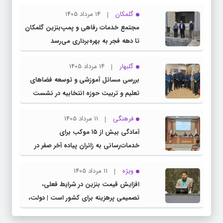
گلمکان
14 مرداد 1405
مجتمع خدمات رفاهی و پمپ‌بنزین گلمکان
تا دهه فجر به بهره‌برداری می‌رسد
گلبهار
14 مرداد 1405
بررسی مسائل آموزشی و توسعه فضاهای
تعلیم و تربیت حوزه انتخابیه در نشست
مشترک عضو کمیسیون آموزش مجلس با
فرهنگی
11 مرداد 1405
مدیرکل آموزش و پرورش خراسان رضوی
آمادگی بیش از ۱۵ موکب برای
خدمات‌رسانی به زائران پیاده آخر صفر در
شهرستان چناران
ویژه
11 مرداد 1405
افزایش قیمت بنزین در شرایط فعلی،
تصمیمی پرهزینه برای کشور است | دولت،
قاچاق سوخت و عوامل اصلی ناترازی را