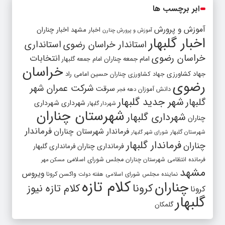
ابر برچسب ها
آموزش و پرورش
اخبار مشهد
اخبار چناران
آموزش و پرورش چنارن
اخبار گلبهار
استاندار خراسان رضوی
استانداری
خراسان رضوی
انتخابات
امام جمعه چناران
امام جمعه گلبهار
خراسان
جهاد کشاورزی
جهاد کشاورزی چناران
حسین امامی راد
رضوی
شرکت عمران شهر
سرقت
دانش آموزان
دهه فجر
شهر جدید گلبهار
گلبهار
شهرداری
شهرداری
شهردار گلبهار
شهرستان چناران
شهرداری گلبهار
چناران
فرماندار
فرماندار شهرستان چناران
شهرستان گلبهار
شورای شهر گلبهار
فرماندار گلبهار
چناران
فرمانداری چناران
فرمانداری گلبهار
فرمانده انتظامی شهرستان چناران
مجلس شورای اسلامی
مسکن مهر
مشهد
ویروس
واکسن کرونا
نماینده مجلس شورای اسلامی
هفته دولت
کلام تازه
چناران
کرونا
کلام تازه نیوز
کرونا
گلبهار
گلمکان