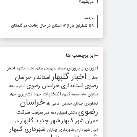
می‌شود؟
بازدید:
۵۸ شطرنج‌ باز از ۱۷ استان در حال رقابت در گلمکان
ابر برچسب ها
آموزش و پرورش
اخبار مشهد
اخبار
آموزش و پرورش چنارن
اخبار گلبهار
استاندار خراسان
چناران
رضوی
استانداری خراسان رضوی
امام جمعه
انتخابات
چناران
جهاد کشاورزی
امام جمعه گلبهار
جهاد
خراسان
کشاورزی چناران
حسین امامی راد
رضوی
شرکت
سرقت
دانش آموزان
دهه فجر
شهر جدید گلبهار
عمران شهر گلبهار
شهردار
شهرداری گلبهار
شهرداری
شهرداری چناران
گلبهار