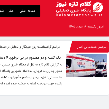
صفحه اصلی
اخبار
شهر
امروز یکشنبه ۱۸ مرداد ۱۴۰۵
سرتیتر جدیدترین اخبار
مراسم گرامیداشت روز خبرنگار و تجلیل از اصحاب
یک کشته و دو مصدوم در پی برخورد ۴ دستگاه خودرو در جاده چناران
به گزارش کلام تازه به نقل از پایگاه خبري پليس
محور چناران به قوچان، بلافاصله مامورين پاسگاه
خانمحمدي” افزود: پس از حضور مأموران، مشاهده
راننده جهت دريافت كمك به حاشيه جاده آمده كه خ