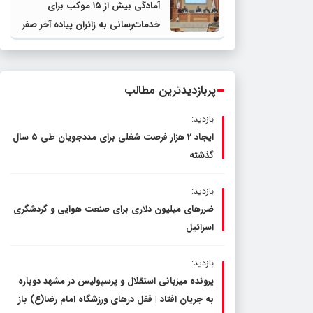
آمادگی بیش از ۱۵ موکب برای
پرورش خراسان رضوی
خدمات‌رسانی به زائران پیاده آخر صفر
در شهرستان چناران
پربازدیدترین مطالب
بازدید:
ایجاد 2 هزار فرصت شغلی برای مددجویان طی ۵ سال
گذشته
بازدید:
ضررهای میلیون دلاری برای صنعت هوایی و گردشگری
اسرائیل
بازدید:
پرونده میزبانی استقلال و پرسپولیس در مشهد دوباره
به جریان افتاد | قفل در‌های ورزشگاه امام رضا(ع) باز