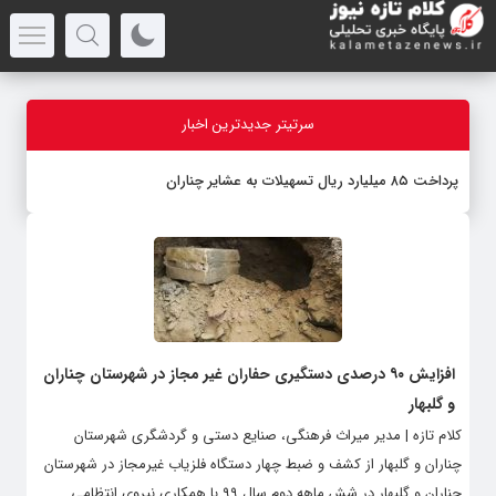
سرتیتر جدیدترین اخبار
پرداخت ۸۵ میلیارد ریال تسهیلات به عشایر چناران
افزایش ۹۰ درصدی دستگیری حفاران غیر مجاز در شهرستان چناران
و گلبهار
کلام تازه | مدیر میراث فرهنگی، صنایع دستی و گردشگری شهرستان
چناران و گلبهار از کشف و ضبط چهار دستگاه فلزیاب غیرمجاز در شهرستان
چناران و گلبهار در شش ماهه دوم سال ۹۹ با همکاری نیروی انتظامی