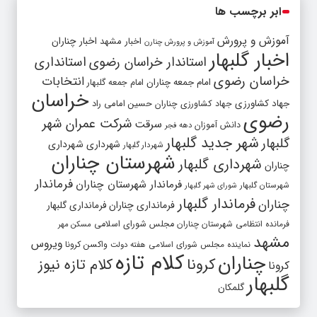
ابر برچسب ها
آموزش و پرورش
اخبار مشهد
اخبار چناران
آموزش و پرورش چنارن
اخبار گلبهار
استاندار خراسان رضوی
استانداری
خراسان رضوی
انتخابات
امام جمعه چناران
امام جمعه گلبهار
خراسان
جهاد کشاورزی
جهاد کشاورزی چناران
حسین امامی راد
رضوی
شرکت عمران شهر
سرقت
دانش آموزان
دهه فجر
شهر جدید گلبهار
گلبهار
شهرداری
شهرداری
شهردار گلبهار
شهرستان چناران
شهرداری گلبهار
چناران
فرماندار
فرماندار شهرستان چناران
شهرستان گلبهار
شورای شهر گلبهار
فرماندار گلبهار
چناران
فرمانداری چناران
فرمانداری گلبهار
فرمانده انتظامی شهرستان چناران
مجلس شورای اسلامی
مسکن مهر
مشهد
ویروس
واکسن کرونا
نماینده مجلس شورای اسلامی
هفته دولت
کلام تازه
چناران
کرونا
کلام تازه نیوز
کرونا
گلبهار
گلمکان