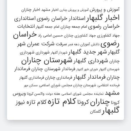
آموزش و پرورش
اخبار مشهد
اخبار چناران
آموزش و پرورش چنارن
اخبار گلبهار
استاندار خراسان رضوی
استانداری
خراسان رضوی
انتخابات
امام جمعه چناران
امام جمعه گلبهار
خراسان
جهاد کشاورزی
جهاد کشاورزی چناران
حسین امامی راد
رضوی
شرکت عمران شهر
سرقت
دانش آموزان
دهه فجر
شهر جدید گلبهار
گلبهار
شهرداری
شهرداری
شهردار گلبهار
شهرستان چناران
شهرداری گلبهار
چناران
فرماندار
فرماندار شهرستان چناران
شهرستان گلبهار
شورای شهر گلبهار
فرماندار گلبهار
چناران
فرمانداری چناران
فرمانداری گلبهار
فرمانده انتظامی شهرستان چناران
مجلس شورای اسلامی
مسکن مهر
مشهد
ویروس
واکسن کرونا
نماینده مجلس شورای اسلامی
هفته دولت
کلام تازه
چناران
کرونا
کلام تازه نیوز
کرونا
گلبهار
گلمکان