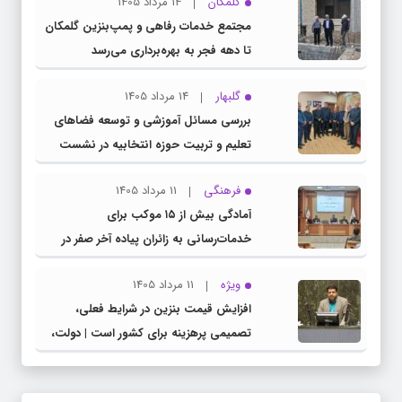
گلمکان
14 مرداد 1405
مجتمع خدمات رفاهی و پمپ‌بنزین گلمکان
تا دهه فجر به بهره‌برداری می‌رسد
گلبهار
14 مرداد 1405
بررسی مسائل آموزشی و توسعه فضاهای
تعلیم و تربیت حوزه انتخابیه در نشست
مشترک عضو کمیسیون آموزش مجلس با
فرهنگی
11 مرداد 1405
مدیرکل آموزش و پرورش خراسان رضوی
آمادگی بیش از ۱۵ موکب برای
خدمات‌رسانی به زائران پیاده آخر صفر در
شهرستان چناران
ویژه
11 مرداد 1405
افزایش قیمت بنزین در شرایط فعلی،
تصمیمی پرهزینه برای کشور است | دولت،
قاچاق سوخت و عوامل اصلی ناترازی را
محدود کند، نه سفره مردم