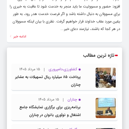
افزود: حضور و مسوولیت ما باید منجر به خدمت شود تا عاقبت به خیری را
برای مسوولان به دنبال داشته باشد و اگر فرصت خدمت هدر رود، به طور
یقین مورد عقاب خداوند قرار خواهیم گرفت. نظری با بیان اینکه مسوولان
در هر کجا که باشند، نیازمند دعای خیر...
ادامه خبر
تازه ترین مطالب
کشاورزی،دامپروری
15 مرداد 1405
پرداخت ۸۵ میلیارد ریال تسهیلات به عشایر
چناران
چناران
15 مرداد 1405
برنامه‌ریزی برای برگزاری نمایشگاه جامع
اشتغال و نوآوری بانوان در چناران