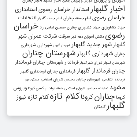
آموزش و پرورش
اخبار مشهد
اخبار چناران
آموزش و پرورش چنارن
اخبار گلبهار
استاندار خراسان رضوی
استانداری
خراسان رضوی
انتخابات
امام جمعه چناران
امام جمعه گلبهار
خراسان
جهاد کشاورزی
جهاد کشاورزی چناران
حسین امامی راد
رضوی
شرکت عمران شهر
سرقت
دانش آموزان
دهه فجر
شهر جدید گلبهار
گلبهار
شهرداری
شهرداری
شهردار گلبهار
شهرستان چناران
شهرداری گلبهار
چناران
فرماندار
فرماندار شهرستان چناران
شهرستان گلبهار
شورای شهر گلبهار
فرماندار گلبهار
چناران
فرمانداری چناران
فرمانداری گلبهار
فرمانده انتظامی شهرستان چناران
مجلس شورای اسلامی
مسکن مهر
مشهد
ویروس
واکسن کرونا
نماینده مجلس شورای اسلامی
هفته دولت
کلام تازه
چناران
کرونا
کلام تازه نیوز
کرونا
گلبهار
گلمکان