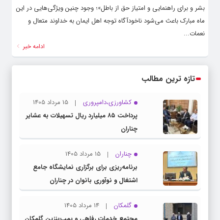
بشر و برای راهنمایی و امتیاز حق از باطل»؛‌ وجود چنین ویژگی‌هایی در این
ماه مبارک باعث می‌شود ناخودآگاه توجه اهل ایمان به خداوند متعال و
نعمات...
ادامه خبر
تازه ترین مطالب
کشاورزی،دامپروری
15 مرداد 1405
پرداخت ۸۵ میلیارد ریال تسهیلات به عشایر
چناران
چناران
15 مرداد 1405
برنامه‌ریزی برای برگزاری نمایشگاه جامع
اشتغال و نوآوری بانوان در چناران
گلمکان
14 مرداد 1405
مجتمع خدمات رفاهی و پمپ‌بنزین گلمکان