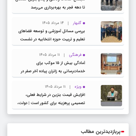
تا دهه فجر به بهره‌برداری می‌رسد
گلبهار
14 مرداد 1405
بررسی مسائل آموزشی و توسعه فضاهای
تعلیم و تربیت حوزه انتخابیه در نشست
مشترک عضو کمیسیون آموزش مجلس با
فرهنگی
11 مرداد 1405
مدیرکل آموزش و پرورش خراسان رضوی
آمادگی بیش از ۱۵ موکب برای
خدمات‌رسانی به زائران پیاده آخر صفر در
شهرستان چناران
ویژه
11 مرداد 1405
افزایش قیمت بنزین در شرایط فعلی،
تصمیمی پرهزینه برای کشور است | دولت،
قاچاق سوخت و عوامل اصلی ناترازی را
محدود کند، نه سفره مردم
پربازدیدترین مطالب