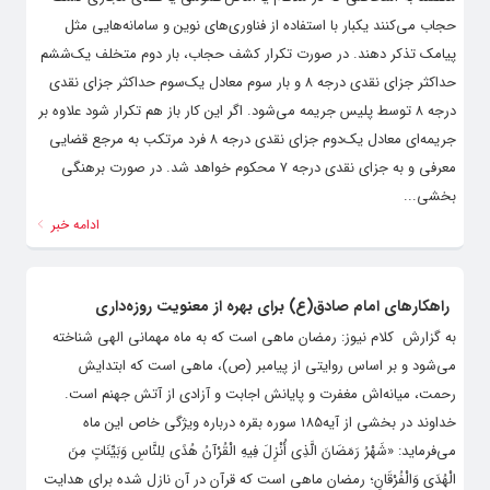
حجاب می‌کنند یکبار با استفاده از فناوری‌های نوین و سامانه‌هایی مثل
پیامک تذکر دهند. در صورت تکرار کشف حجاب، بار دوم متخلف یک‌ششم
حداکثر جزای نقدی درجه ۸ و بار سوم معادل یک‌سوم حداکثر جزای نقدی
درجه ۸ توسط پلیس جریمه می‌شود. اگر این کار باز هم تکرار شود علاوه بر
جریمه‌ای معادل یک‌دوم جزای نقدی درجه ۸ فرد مرتکب به مرجع قضایی
معرفی و به جزای نقدی درجه ۷ محکوم خواهد شد. در صورت برهنگی
بخشی...
ادامه خبر
راهکارهای امام صادق(ع) برای بهره از معنویت روزه‌داری
به گزارش کلام نیوز: رمضان ماهی است که به ماه مهمانی الهی شناخته
می‌شود و بر اساس روایتی از پیامبر (ص)، ماهى است که ابتدایش
رحمت، میانه‌‏اش مغفرت و پایانش اجابت و آزادى از آتش جهنم است.
خداوند در بخشی از آیه185 سوره بقره درباره ویژگی خاص این ماه
می‌فرماید: «شَهْرُ رَمَضَانَ الَّذِی أُنْزِلَ فِیهِ الْقُرْآنُ هُدًى لِلنَّاسِ وَبَیِّنَاتٍ مِنَ
الْهُدَى وَالْفُرْقَانِ؛ رمضان ماهی است که قرآن در آن نازل شده برای هدایت