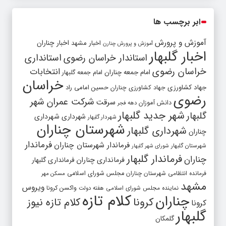
ابر برچسب ها
آموزش و پرورش
اخبار مشهد
اخبار چناران
آموزش و پرورش چنارن
اخبار گلبهار
استاندار خراسان رضوی
استانداری
خراسان رضوی
انتخابات
امام جمعه چناران
امام جمعه گلبهار
خراسان
جهاد کشاورزی
جهاد کشاورزی چناران
حسین امامی راد
رضوی
شرکت عمران شهر
سرقت
دانش آموزان
دهه فجر
شهر جدید گلبهار
گلبهار
شهرداری
شهرداری
شهردار گلبهار
شهرستان چناران
شهرداری گلبهار
چناران
فرماندار
فرماندار شهرستان چناران
شهرستان گلبهار
شورای شهر گلبهار
فرماندار گلبهار
چناران
فرمانداری چناران
فرمانداری گلبهار
فرمانده انتظامی شهرستان چناران
مجلس شورای اسلامی
مسکن مهر
مشهد
ویروس
واکسن کرونا
نماینده مجلس شورای اسلامی
هفته دولت
کلام تازه
چناران
کرونا
کلام تازه نیوز
کرونا
گلبهار
گلمکان