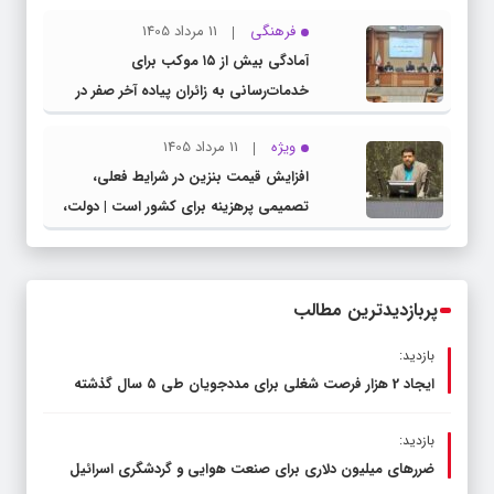
مشترک عضو کمیسیون آموزش مجلس با
فرهنگی
11 مرداد 1405
مدیرکل آموزش و پرورش خراسان رضوی
آمادگی بیش از ۱۵ موکب برای
خدمات‌رسانی به زائران پیاده آخر صفر در
شهرستان چناران
ویژه
11 مرداد 1405
افزایش قیمت بنزین در شرایط فعلی،
تصمیمی پرهزینه برای کشور است | دولت،
قاچاق سوخت و عوامل اصلی ناترازی را
محدود کند، نه سفره مردم
پربازدیدترین مطالب
بازدید:
ایجاد 2 هزار فرصت شغلی برای مددجویان طی ۵ سال گذشته
بازدید:
ضررهای میلیون دلاری برای صنعت هوایی و گردشگری اسرائیل