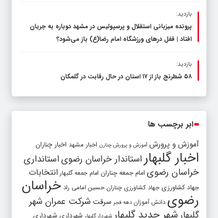
بازدید:
پرونده میزبانی استقلال و پرسپولیس در مشهد دوباره به جریان
افتاد | قفل در‌های ورزشگاه امام رضا(ع) باز می‌شود؟
بازدید:
۵۸ شطرنج‌ باز از ۱۷ استان در حال رقابت در گلمکان
ابر برچسب ها
آموزش و پرورش
اخبار مشهد
اخبار چناران
آموزش و پرورش چنارن
اخبار گلبهار
استاندار خراسان رضوی
استانداری
خراسان رضوی
انتخابات
امام جمعه چناران
امام جمعه گلبهار
خراسان
جهاد کشاورزی
جهاد کشاورزی چناران
حسین امامی راد
رضوی
شرکت عمران شهر
سرقت
دانش آموزان
دهه فجر
شهر جدید گلبهار
گلبهار
شهرداری
شهرداری
شهردار گلبهار