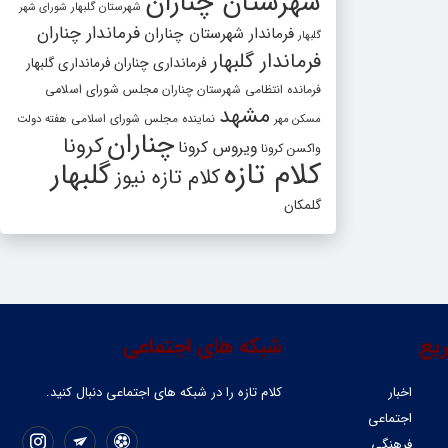
شهرستان چناران
شهرستان گلبهار
شورای شهر
فرماندار چناران
فرماندار شهرستان چناران
گلبهار
فرماندار گلبهار
فرمانداری چناران
فرمانداری گلبهار
فرمانده انتظامی شهرستان چناران
مجلس شورای اسلامی
مشهد
مسکن مهر
نماینده مجلس شورای اسلامی
هفته دولت
چناران
کرونا
ویروس کرونا
واکسن کرونا
کلام تازه
گلبهار
کلام تازه نیوز
گلمکان
یع
شبکه های اجتماعی
اخبار
کلام تازه را در شبکه ‌های اجتماعی دنبال کنید.
اجتماعی
فرهنگی