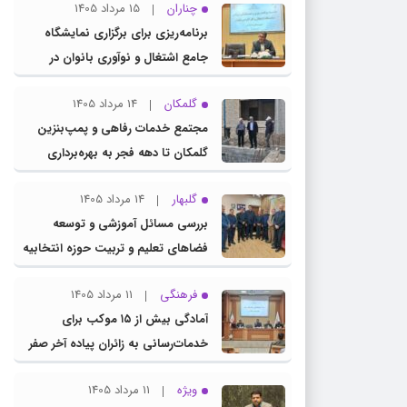
چناران
15 مرداد 1405
برنامه‌ریزی برای برگزاری نمایشگاه
جامع اشتغال و نوآوری بانوان در
چناران
گلمکان
14 مرداد 1405
مجتمع خدمات رفاهی و پمپ‌بنزین
گلمکان تا دهه فجر به بهره‌برداری
می‌رسد
گلبهار
14 مرداد 1405
بررسی مسائل آموزشی و توسعه
فضاهای تعلیم و تربیت حوزه انتخابیه
در نشست مشترک عضو کمیسیون
فرهنگی
11 مرداد 1405
آموزش مجلس با مدیرکل آموزش و
آمادگی بیش از ۱۵ موکب برای
پرورش خراسان رضوی
خدمات‌رسانی به زائران پیاده آخر صفر
در شهرستان چناران
ویژه
11 مرداد 1405