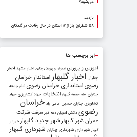
می‌شود؟
بازدید:
۵۸ شطرنج‌ باز از ۱۷ استان در حال رقابت در گلمکان
ابر برچسب ها
آموزش و پرورش
اخبار مشهد
اخبار
آموزش و پرورش چنارن
اخبار گلبهار
استاندار خراسان
چناران
رضوی
استانداری خراسان رضوی
امام جمعه
انتخابات
چناران
جهاد کشاورزی
امام جمعه گلبهار
جهاد
خراسان
کشاورزی چناران
حسین امامی راد
رضوی
شرکت
سرقت
دانش آموزان
دهه فجر
شهر جدید گلبهار
عمران شهر گلبهار
شهردار
شهرداری گلبهار
شهرداری
شهرداری چناران
گلبهار