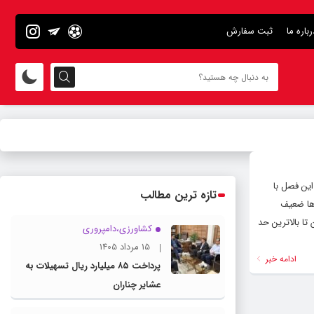
رباره ما
ثبت سفارش
این فصل با
تازه ترین مطالب
ها ضعیف
فاعی بدن تا بالاترین حد
کشاورزی،دامپروری
15 مرداد 1405
ادامه خبر
پرداخت ۸۵ میلیارد ریال تسهیلات به
عشایر چناران