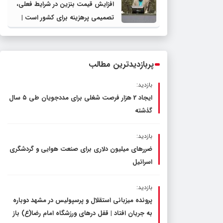
افزایش قیمت بنزین در شرایط فعلی،
تصمیمی پرهزینه برای کشور است |
دولت، قاچاق سوخت و عوامل اصلی
ناترازی را محدود کند، نه سفره مردم
پربازدیدترین مطالب
بازدید:
ایجاد 2 هزار فرصت شغلی برای مددجویان طی ۵ سال
گذشته
بازدید:
ضررهای میلیون دلاری برای صنعت هوایی و گردشگری
اسرائیل
بازدید:
پرونده میزبانی استقلال و پرسپولیس در مشهد دوباره
به جریان افتاد | قفل در‌های ورزشگاه امام رضا(ع) باز