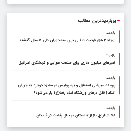
قاچاق سوخت و عوامل اصلی ناترازی را
محدود کند، نه سفره مردم
پربازدیدترین مطالب
بازدید:
ایجاد 2 هزار فرصت شغلی برای مددجویان طی ۵ سال گذشته
بازدید:
ضررهای میلیون دلاری برای صنعت هوایی و گردشگری اسرائیل
بازدید:
پرونده میزبانی استقلال و پرسپولیس در مشهد دوباره به جریان
افتاد | قفل در‌های ورزشگاه امام رضا(ع) باز می‌شود؟
بازدید:
۵۸ شطرنج‌ باز از ۱۷ استان در حال رقابت در گلمکان