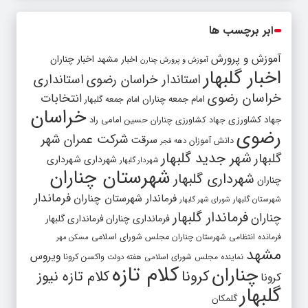
ابر برچسب ها
آموزش و پرورش
اخبار مشهد
اخبار چناران
آموزش و پرورش چنارن
اخبار گلبهار
استاندار خراسان رضوی
استانداری
خراسان رضوی
انتخابات
امام جمعه چناران
امام جمعه گلبهار
خراسان
جهاد کشاورزی
جهاد کشاورزی چناران
حسین امامی راد
رضوی
شرکت عمران شهر
سرقت
دانش آموزان
دهه فجر
شهر جدید گلبهار
گلبهار
شهرداری
شهرداری
شهردار گلبهار
شهرستان چناران
شهرداری گلبهار
چناران
فرماندار
فرماندار شهرستان چناران
شهرستان گلبهار
شورای شهر گلبهار
فرماندار گلبهار
چناران
فرمانداری چناران
فرمانداری گلبهار
فرمانده انتظامی شهرستان چناران
مجلس شورای اسلامی
مسکن مهر
مشهد
ویروس
واکسن کرونا
نماینده مجلس شورای اسلامی
هفته دولت
کلام تازه
چناران
کرونا
کلام تازه نیوز
کرونا
گلبهار
گلمکان