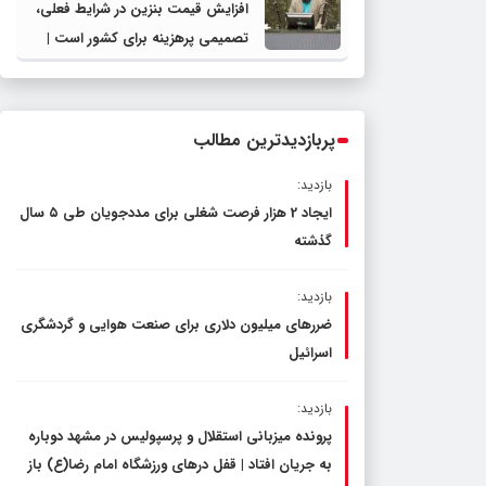
افزایش قیمت بنزین در شرایط فعلی،
تصمیمی پرهزینه برای کشور است |
دولت، قاچاق سوخت و عوامل اصلی
ناترازی را محدود کند، نه سفره مردم
پربازدیدترین مطالب
بازدید:
ایجاد 2 هزار فرصت شغلی برای مددجویان طی ۵ سال
گذشته
بازدید:
ضررهای میلیون دلاری برای صنعت هوایی و گردشگری
اسرائیل
بازدید:
پرونده میزبانی استقلال و پرسپولیس در مشهد دوباره
به جریان افتاد | قفل در‌های ورزشگاه امام رضا(ع) باز