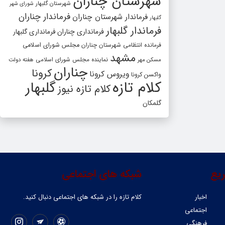
شهرستان چناران
شهرستان گلبهار
شورای شهر
فرماندار چناران
فرماندار شهرستان چناران
گلبهار
فرماندار گلبهار
فرمانداری چناران
فرمانداری گلبهار
فرمانده انتظامی شهرستان چناران
مجلس شورای اسلامی
مشهد
مسکن مهر
نماینده مجلس شورای اسلامی
هفته دولت
چناران
کرونا
ویروس کرونا
واکسن کرونا
کلام تازه
گلبهار
کلام تازه نیوز
گلمکان
یع
شبکه های اجتماعی
اخبار
کلام تازه را در شبکه ‌های اجتماعی دنبال کنید.
اجتماعی
فرهنگی