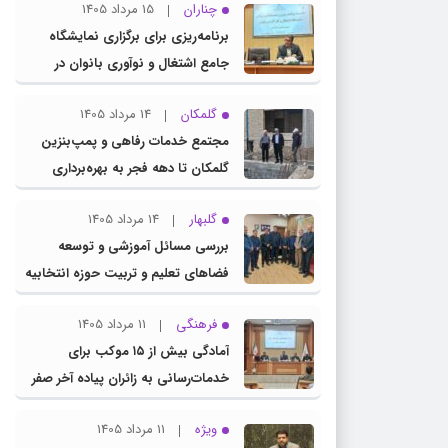
چناران
15 مرداد 1405
برنامه‌ریزی برای برگزاری نمایشگاه
جامع اشتغال و نوآوری بانوان در
چناران
گلمکان
14 مرداد 1405
مجتمع خدمات رفاهی و پمپ‌بنزین
گلمکان تا دهه فجر به بهره‌برداری
می‌رسد
گلبهار
14 مرداد 1405
بررسی مسائل آموزشی و توسعه
فضاهای تعلیم و تربیت حوزه انتخابیه
در نشست مشترک عضو کمیسیون
فرهنگی
11 مرداد 1405
آموزش مجلس با مدیرکل آموزش و
آمادگی بیش از ۱۵ موکب برای
پرورش خراسان رضوی
خدمات‌رسانی به زائران پیاده آخر صفر
در شهرستان چناران
ویژه
11 مرداد 1405