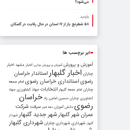
می‌شود؟
بازدید:
۵۸ شطرنج‌ باز از ۱۷ استان در حال رقابت در گلمکان
ابر برچسب ها
آموزش و پرورش
اخبار مشهد
اخبار
آموزش و پرورش چنارن
اخبار گلبهار
استاندار خراسان
چناران
رضوی
استانداری خراسان رضوی
امام جمعه
انتخابات
چناران
جهاد کشاورزی
امام جمعه گلبهار
جهاد
خراسان
کشاورزی چناران
حسین امامی راد
رضوی
شرکت
سرقت
دانش آموزان
دهه فجر
شهر جدید گلبهار
عمران شهر گلبهار
شهردار
شهرداری گلبهار
شهرداری
شهرداری چناران
گلبهار