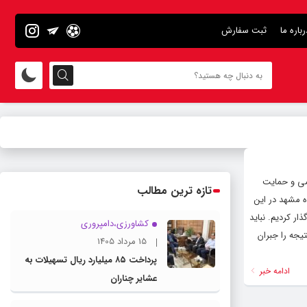
رباره ما
ثبت سفارش
ومی و حمایت
تازه ترین مطالب
ه مشهد در این
ته چینش تیم بسیار خوب بود اما متاسفانه در امتیاز آخر نتوانستیم عملکرد خوبی داشته باشیم و بازی را سه بر ۲ واگذار کردیم. نباید
کشاورزی،دامپروری
 بعدی این نتیجه را جبران
15 مرداد 1405
پرداخت ۸۵ میلیارد ریال تسهیلات به
ادامه خبر
عشایر چناران