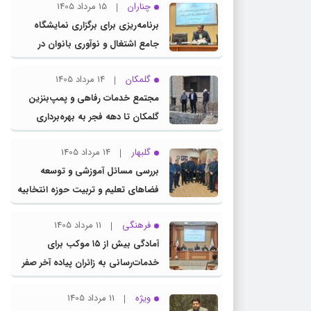
چناران
15 مرداد 1405
برنامه‌ریزی برای برگزاری نمایشگاه
جامع اشتغال و نوآوری بانوان در
چناران
گلمکان
14 مرداد 1405
مجتمع خدمات رفاهی و پمپ‌بنزین
گلمکان تا دهه فجر به بهره‌برداری
می‌رسد
گلبهار
14 مرداد 1405
بررسی مسائل آموزشی و توسعه
فضاهای تعلیم و تربیت حوزه انتخابیه
در نشست مشترک عضو کمیسیون
فرهنگی
11 مرداد 1405
آموزش مجلس با مدیرکل آموزش و
آمادگی بیش از ۱۵ موکب برای
پرورش خراسان رضوی
خدمات‌رسانی به زائران پیاده آخر صفر
در شهرستان چناران
ویژه
11 مرداد 1405