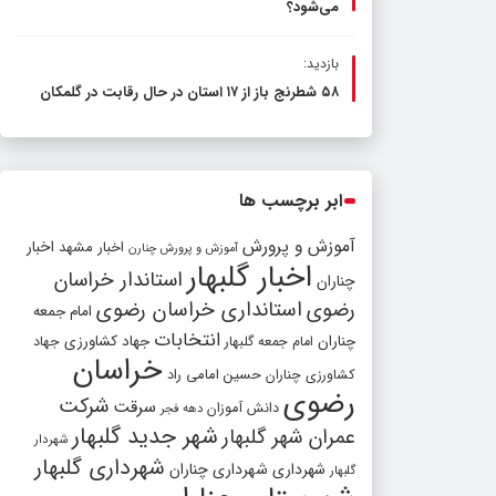
می‌شود؟
بازدید:
۵۸ شطرنج‌ باز از ۱۷ استان در حال رقابت در گلمکان
ابر برچسب ها
آموزش و پرورش
اخبار مشهد
اخبار
آموزش و پرورش چنارن
اخبار گلبهار
استاندار خراسان
چناران
رضوی
استانداری خراسان رضوی
امام جمعه
انتخابات
چناران
جهاد کشاورزی
امام جمعه گلبهار
جهاد
خراسان
کشاورزی چناران
حسین امامی راد
رضوی
شرکت
سرقت
دانش آموزان
دهه فجر
شهر جدید گلبهار
عمران شهر گلبهار
شهردار
شهرداری گلبهار
شهرداری
شهرداری چناران
گلبهار