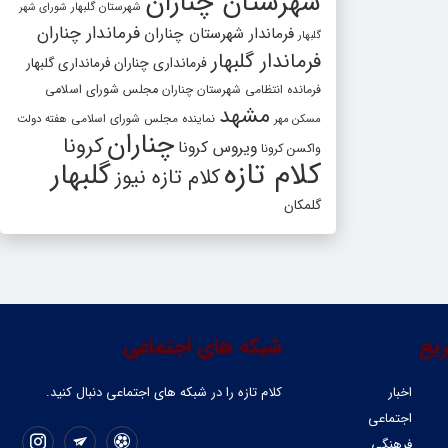
شهرستان چناران
شهرستان گلبهار
شورای شهر
فرماندار چناران
فرماندار شهرستان چناران
گلبهار
فرماندار گلبهار
فرمانداری چناران
فرمانداری گلبهار
فرمانده انتظامی شهرستان چناران
مجلس شورای اسلامی
مشهد
مسکن مهر
نماینده مجلس شورای اسلامی
هفته دولت
چناران
کرونا
ویروس کرونا
واکسن کرونا
کلام تازه
گلبهار
کلام تازه نیوز
گلمکان
یع
شبکه های اجتماعی
اخبار
کلام تازه را در شبکه ‌های اجتماعی دنبال کنید.
اجتماعی
فرهنگی