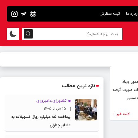
رباره ما
ثبت سفارش
دیر جهاد
تازه ترین مطالب
ات صورت گرفته
ه سنتی
کشاورزی،دامپروری
15 مرداد 1405
ادامه خبر
پرداخت ۸۵ میلیارد ریال تسهیلات به
عشایر چناران