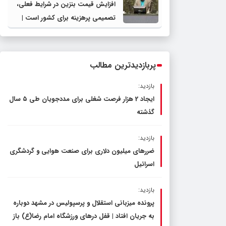
افزایش قیمت بنزین در شرایط فعلی،
تصمیمی پرهزینه برای کشور است |
دولت، قاچاق سوخت و عوامل اصلی
ناترازی را محدود کند، نه سفره مردم
پربازدیدترین مطالب
بازدید:
ایجاد 2 هزار فرصت شغلی برای مددجویان طی ۵ سال
گذشته
بازدید:
ضررهای میلیون دلاری برای صنعت هوایی و گردشگری
اسرائیل
بازدید:
پرونده میزبانی استقلال و پرسپولیس در مشهد دوباره
به جریان افتاد | قفل در‌های ورزشگاه امام رضا(ع) باز