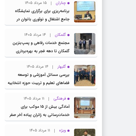
چناران
15 مرداد 1405
برنامه‌ریزی برای برگزاری نمایشگاه
جامع اشتغال و نوآوری بانوان در
چناران
گلمکان
14 مرداد 1405
مجتمع خدمات رفاهی و پمپ‌بنزین
گلمکان تا دهه فجر به بهره‌برداری
می‌رسد
گلبهار
14 مرداد 1405
بررسی مسائل آموزشی و توسعه
فضاهای تعلیم و تربیت حوزه انتخابیه
در نشست مشترک عضو کمیسیون
فرهنگی
11 مرداد 1405
آموزش مجلس با مدیرکل آموزش و
آمادگی بیش از ۱۵ موکب برای
پرورش خراسان رضوی
خدمات‌رسانی به زائران پیاده آخر صفر
در شهرستان چناران
ویژه
11 مرداد 1405