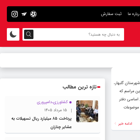
رباره ما
ثبت سفارش
هرستان گلبهار،
تازه ترین مطالب
ین مراسم که
 اساسی دفتر
کشاورزی،دامپروری
 موضوعات
15 مرداد 1405
پرداخت ۸۵ میلیارد ریال تسهیلات به
ادامه خبر
عشایر چناران