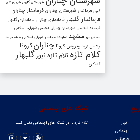
شهرستان چناران
شهرستان گلبهار
شورای شهر
فرماندار چناران
فرماندار شهرستان چناران
گلبهار
فرماندار گلبهار
فرمانداری چناران
فرمانداری گلبهار
فرمانده انتظامی شهرستان چناران
مجلس شورای اسلامی
مشهد
مسکن مهر
نماینده مجلس شورای اسلامی
هفته دولت
چناران
کرونا
ویروس کرونا
واکسن کرونا
کلام تازه
گلبهار
کلام تازه نیوز
گلمکان
یع
شبکه های اجتماعی
اخبار
کلام تازه را در شبکه ‌های اجتماعی دنبال کنید.
اجتماعی
فرهنگی