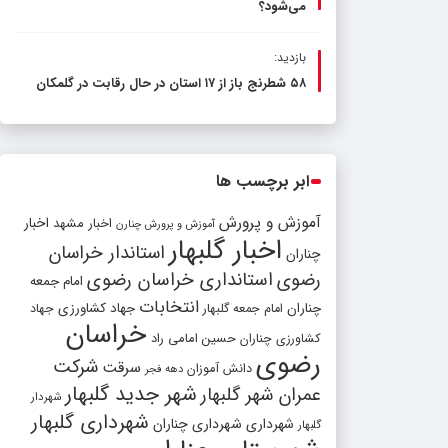
می‌شود؟
بازدید:
۵۸ شطرنج‌ باز از ۱۷ استان در حال رقابت در گلمکان
ابر برچسب ها
آموزش و پرورش
اخبار مشهد
اخبار
آموزش و پرورش چنارن
اخبار گلبهار
استاندار خراسان
چناران
رضوی
استانداری خراسان رضوی
امام جمعه
انتخابات
چناران
جهاد کشاورزی
امام جمعه گلبهار
جهاد
خراسان
کشاورزی چناران
حسین امامی راد
رضوی
شرکت
سرقت
دانش آموزان
دهه فجر
شهر جدید گلبهار
عمران شهر گلبهار
شهردار
شهرداری گلبهار
شهرداری
شهرداری چناران
گلبهار