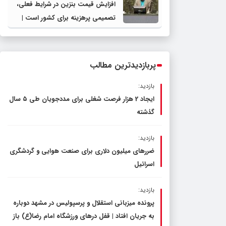
افزایش قیمت بنزین در شرایط فعلی،
تصمیمی پرهزینه برای کشور است |
دولت، قاچاق سوخت و عوامل اصلی
ناترازی را محدود کند، نه سفره مردم
پربازدیدترین مطالب
بازدید:
ایجاد 2 هزار فرصت شغلی برای مددجویان طی ۵ سال
گذشته
بازدید:
ضررهای میلیون دلاری برای صنعت هوایی و گردشگری
اسرائیل
بازدید:
پرونده میزبانی استقلال و پرسپولیس در مشهد دوباره
به جریان افتاد | قفل در‌های ورزشگاه امام رضا(ع) باز