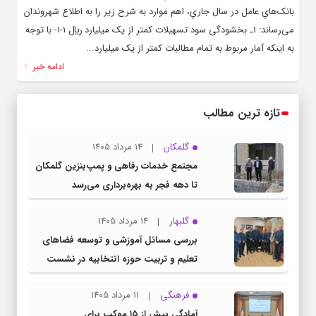
بانک‌هاي عامل در سال جاري، اهم موارد به شرح زیر را به اطلاع شهروندان
می‌رساند: 1ـ بخشودگی سود تسهيلات کمتر از يک ميليارد ريال 1-1- با توجه
به اينکه آمار مربوط به تمام مطالبات کمتر از يک ميليارد...
ادامه خبر
تازه ترین مطالب
گلمکان
14 مرداد 1405
مجتمع خدمات رفاهی و پمپ‌بنزین گلمکان
تا دهه فجر به بهره‌برداری می‌رسد
گلبهار
14 مرداد 1405
بررسی مسائل آموزشی و توسعه فضاهای
تعلیم و تربیت حوزه انتخابیه در نشست
مشترک عضو کمیسیون آموزش مجلس با
فرهنگی
11 مرداد 1405
مدیرکل آموزش و پرورش خراسان رضوی
آمادگی بیش از ۱۵ موکب برای