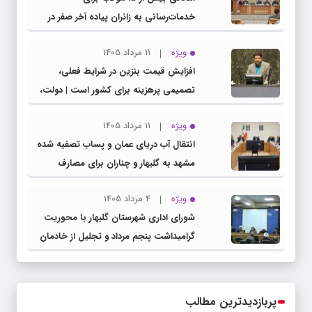
خدمات‌رسانی به زائران پیاده آخر صفر در
شهرستان چناران
ویژه
11 مرداد 1405
افزایش قیمت بنزین در شرایط فعلی،
تصمیمی پرهزینه برای کشور است | دولت،
قاچاق سوخت و عوامل اصلی ناترازی را
ویژه
11 مرداد 1405
محدود کند، نه سفره مردم
انتقال آب دریای عمان و پساب تصفیه شده
مشهد به گلبهار و چناران برای مصارف
صنعتی و کشاورزی | لزوم تسریع در اجرای
ویژه
4 مرداد 1405
پروژه‌های قطار و آزادراه مشهد- گلبهار-
شورای اداری شهرستان گلبهار با محوریت
چناران
گرامیداشت پنجم مرداد و تجلیل از خادمان
عرصه نماز برگزار شد
پربازدیدترین مطالب