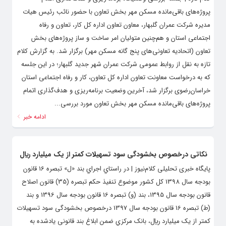
پروژه‌های باقی‌مانده مسکن مهر بخش تعاون با حضور نائب رئیس هیات
مدیره شرکت عمران گلبهار، معاون تعاون اداره کل کار، تعاون و رفاه
اجتماعی استان و هم‌چنین متولیان امر ساخت و ساز پروژه‌های بخش
تعاون (اتحادیه تعاونی‌های پنج گانه مسکن مهر) برگزار شد. به گزارش کلام
تازه به نقل از روابط عمومی شرکت عمران شهر جدید گلبهار؛ در این جلسه
که به درخواست معاونت تعاون اداره کل تعاون، کار و رفاه اجتماعی استان
خراسان‌رضوی برگزار شد، آخرین وضعیت برنامه‌ریزی و هدف‌گذاری اتمام
پروژه‌های باقی‌مانده مسکن مهر بخش تعاون مورد بررسی...
ادامه خبر
نکاتی درخصوص بخشودگی سود تسهيلات کمتر از يک ميليارد ريال
پایگاه خبری تحلیلی کلام‌نیوز | در راستاي اجراي بند «ل» تبصره 16 قانون
بودجه سال 1398 کل کشور موضوع تنفيذ حکم تبصره (35) قانون اصلاح
قانون بودجه سال 1395، بند (و) تبصره 16 قانون بودجه سال 1396 و بند
(ط) تبصره 16 قانون بودجه سال 1397 درخصوص بخشودگی سود تسهيلات
کمتر از يک ميليارد ريال، بانک مرکزي ضمن ابلاغ بند قانونی يادشده به