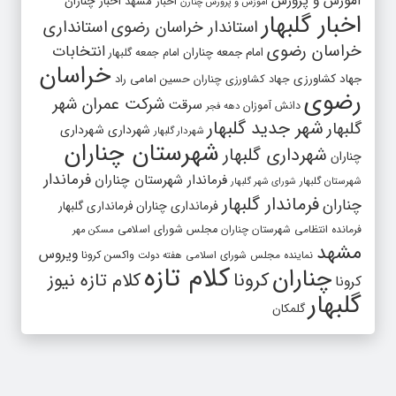
آموزش و پرورش
اخبار مشهد
اخبار چناران
آموزش و پرورش چنارن
اخبار گلبهار
استاندار خراسان رضوی
استانداری
خراسان رضوی
انتخابات
امام جمعه چناران
امام جمعه گلبهار
خراسان
جهاد کشاورزی
جهاد کشاورزی چناران
حسین امامی راد
رضوی
شرکت عمران شهر
سرقت
دانش آموزان
دهه فجر
شهر جدید گلبهار
گلبهار
شهرداری
شهرداری
شهردار گلبهار
شهرستان چناران
شهرداری گلبهار
چناران
فرماندار
فرماندار شهرستان چناران
شهرستان گلبهار
شورای شهر گلبهار
فرماندار گلبهار
چناران
فرمانداری چناران
فرمانداری گلبهار
فرمانده انتظامی شهرستان چناران
مجلس شورای اسلامی
مسکن مهر
مشهد
ویروس
واکسن کرونا
نماینده مجلس شورای اسلامی
هفته دولت
کلام تازه
چناران
کرونا
کلام تازه نیوز
کرونا
گلبهار
گلمکان