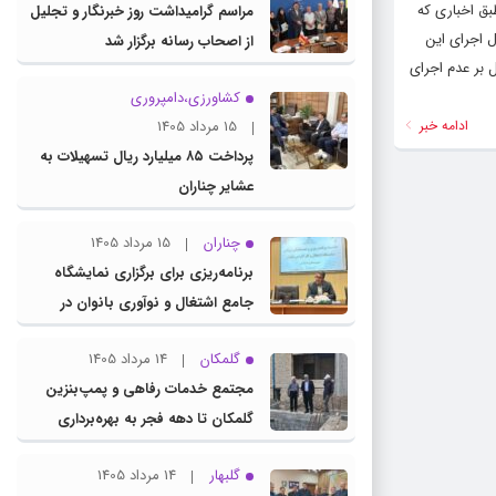
بق اخباری که
مراسم گرامیداشت روز خبرنگار و تجلیل
ل اجرای این
از اصحاب رسانه برگزار شد
 بر عدم اجرای
کشاورزی،دامپروری
ادامه خبر
15 مرداد 1405
پرداخت ۸۵ میلیارد ریال تسهیلات به
عشایر چناران
چناران
15 مرداد 1405
برنامه‌ریزی برای برگزاری نمایشگاه
جامع اشتغال و نوآوری بانوان در
چناران
گلمکان
14 مرداد 1405
مجتمع خدمات رفاهی و پمپ‌بنزین
گلمکان تا دهه فجر به بهره‌برداری
می‌رسد
گلبهار
14 مرداد 1405