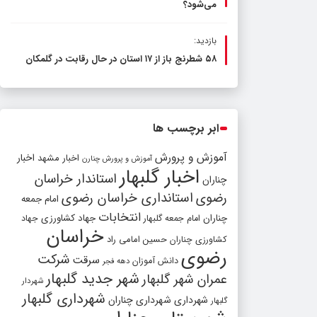
می‌شود؟
بازدید:
۵۸ شطرنج‌ باز از ۱۷ استان در حال رقابت در گلمکان
ابر برچسب ها
آموزش و پرورش
اخبار مشهد
اخبار
آموزش و پرورش چنارن
اخبار گلبهار
استاندار خراسان
چناران
رضوی
استانداری خراسان رضوی
امام جمعه
انتخابات
چناران
جهاد کشاورزی
امام جمعه گلبهار
جهاد
خراسان
کشاورزی چناران
حسین امامی راد
رضوی
شرکت
سرقت
دانش آموزان
دهه فجر
شهر جدید گلبهار
عمران شهر گلبهار
شهردار
شهرداری گلبهار
شهرداری
شهرداری چناران
گلبهار