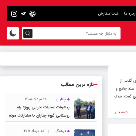
رباره ما
ثبت سفارش
 گفت: از
تازه ترین مطالب
 سند جامع و
وی گفت: هدف
چناران
18 مرداد 1405
پیشرفت عملیات اجرایی پروژه راه
ادامه خبر
روستایی گروه چناران با مشارکت مردم
و اعتبارات دولتی
فرهنگی
18 مرداد 1405