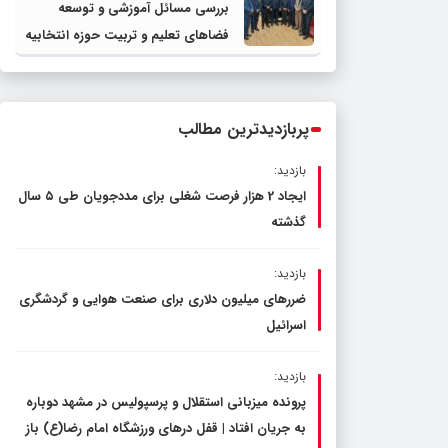
بررسی مسائل آموزشی و توسعه
فضاهای تعلیم و تربیت حوزه انتخابیه
در نشست مشترک عضو کمیسیون
آموزش مجلس با مدیرکل آموزش و
پرورش خراسان رضوی
پربازدیدترین مطالب
بازدید:
ایجاد 2 هزار فرصت شغلی برای مددجویان طی ۵ سال
گذشته
بازدید:
ضررهای میلیون دلاری برای صنعت هوایی و گردشگری
اسرائیل
بازدید:
پرونده میزبانی استقلال و پرسپولیس در مشهد دوباره
به جریان افتاد | قفل در‌های ورزشگاه امام رضا(ع) باز