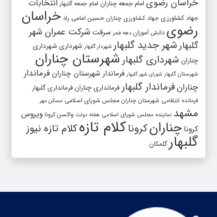
خراسان رضوی
انتخابات
امام جمعه چناران
امام جمعه گلبهار
خراسان
جهاد کشاورزی
جهاد کشاورزی چناران
حسین امامی راد
رضوی
شرکت عمران شهر
سرقت
دانش آموزان
دهه فجر
شهر جدید گلبهار
گلبهار
شهرداری
شهرداری
شهردار گلبهار
شهرستان چناران
شهرداری گلبهار
چناران
فرماندار
فرماندار شهرستان چناران
شهرستان گلبهار
شورای شهر گلبهار
فرماندار گلبهار
چناران
فرمانداری چناران
فرمانداری گلبهار
فرمانده انتظامی شهرستان چناران
مجلس شورای اسلامی
مسکن مهر
مشهد
ویروس
واکسن کرونا
نماینده مجلس شورای اسلامی
هفته دولت
کلام تازه
چناران
کرونا
کلام تازه نیوز
کرونا
گلبهار
گلمکان