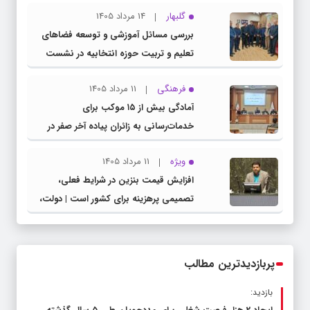
گلبهار
14 مرداد 1405
بررسی مسائل آموزشی و توسعه فضاهای
تعلیم و تربیت حوزه انتخابیه در نشست
مشترک عضو کمیسیون آموزش مجلس با
فرهنگی
11 مرداد 1405
مدیرکل آموزش و پرورش خراسان رضوی
آمادگی بیش از ۱۵ موکب برای
خدمات‌رسانی به زائران پیاده آخر صفر در
شهرستان چناران
ویژه
11 مرداد 1405
افزایش قیمت بنزین در شرایط فعلی،
تصمیمی پرهزینه برای کشور است | دولت،
قاچاق سوخت و عوامل اصلی ناترازی را
محدود کند، نه سفره مردم
پربازدیدترین مطالب
بازدید: