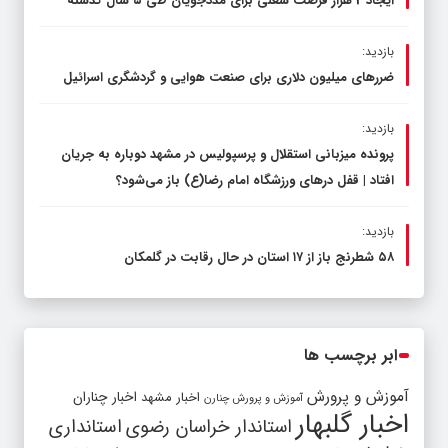
ایجاد 2 هزار فرصت شغلی برای مددجویان طی ۵ سال گذشته
بازدید:
ضررهای میلیون دلاری برای صنعت هوایی و گردشگری اسرائیل
بازدید:
پرونده میزبانی استقلال و پرسپولیس در مشهد دوباره به جریان
افتاد | قفل در‌های ورزشگاه امام رضا(ع) باز می‌شود؟
بازدید:
۵۸ شطرنج‌ باز از ۱۷ استان در حال رقابت در گلمکان
ابر برچسب ها
آموزش و پرورش
اخبار مشهد
اخبار چناران
آموزش و پرورش چنارن
اخبار گلبهار
استاندار خراسان رضوی
استانداری