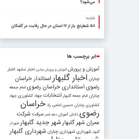
می‌شود؟
بازدید:
۵۸ شطرنج‌ باز از ۱۷ استان در حال رقابت در گلمکان
ابر برچسب ها
آموزش و پرورش
اخبار مشهد
اخبار
آموزش و پرورش چنارن
اخبار گلبهار
استاندار خراسان
چناران
رضوی
استانداری خراسان رضوی
امام جمعه
انتخابات
چناران
جهاد کشاورزی
امام جمعه گلبهار
جهاد
خراسان
کشاورزی چناران
حسین امامی راد
رضوی
شرکت
سرقت
دانش آموزان
دهه فجر
شهر جدید گلبهار
عمران شهر گلبهار
شهردار
شهرداری گلبهار
شهرداری
شهرداری چناران
گلبهار