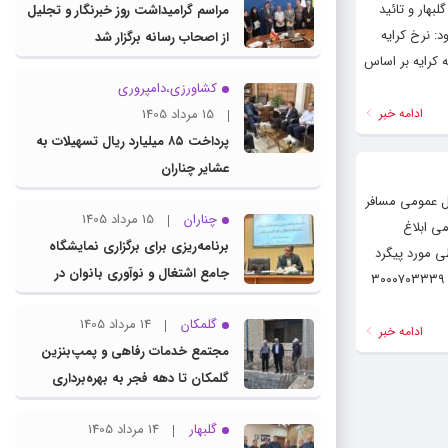
بهار و تائید
مراسم گرامیداشت روز خبرنگار و تجلیل
ر دقیقه ۲۷ تومان تعیین شد. وی افزود: نرخ کرایه
از اصحاب رسانه برگزار شد
. وی ادامه داد: محاسبه کرایه بر اساس
کشاورزی،دامپروری
ادامه خبر
15 مرداد 1405
پرداخت ۸۵ میلیارد ریال تسهیلات به
عشایر چناران
قل عمومی مسافر
چناران
15 مرداد 1405
ی ابلاغ
برنامه‌ریزی برای برگزاری نمایشگاه
خلفین برابر کدهای تخلفاتی ۱۱۴ و ۲۱۸ نظامنامه انضباطی مورد پیگرد
جامع اشتغال و نوآوری بانوان در
قرار می‌گیرند . وی ادامه داد: در همین راستا از عموم شهروندان گلبهار تقاضا داریم موارد تخلف را به سامانه تلفن گویا ۱۳۷ و شماره پیامک ۳۰۰۰۷۰۳۳۳۹
چناران
گلمکان
14 مرداد 1405
ادامه خبر
مجتمع خدمات رفاهی و پمپ‌بنزین
گلمکان تا دهه فجر به بهره‌برداری
می‌رسد
گلبهار
14 مرداد 1405