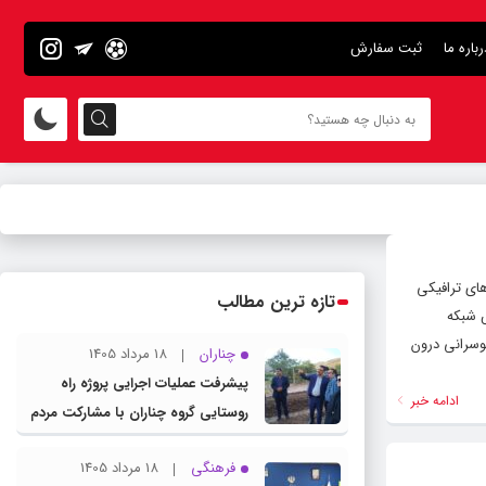
رباره ما
ثبت سفارش
های ترافیکی
تازه ترین مطالب
ش شبکه
بوسرانی درون
چناران
18 مرداد 1405
پیشرفت عملیات اجرایی پروژه راه
ادامه خبر
روستایی گروه چناران با مشارکت مردم
و اعتبارات دولتی
فرهنگی
18 مرداد 1405