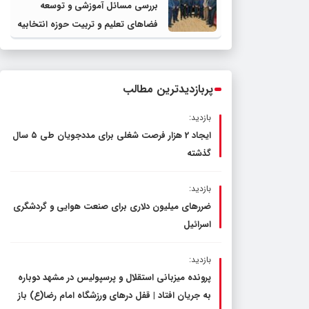
بررسی مسائل آموزشی و توسعه
فضاهای تعلیم و تربیت حوزه انتخابیه
در نشست مشترک عضو کمیسیون
آموزش مجلس با مدیرکل آموزش و
پرورش خراسان رضوی
پربازدیدترین مطالب
بازدید:
ایجاد 2 هزار فرصت شغلی برای مددجویان طی ۵ سال
گذشته
بازدید:
ضررهای میلیون دلاری برای صنعت هوایی و گردشگری
اسرائیل
بازدید:
پرونده میزبانی استقلال و پرسپولیس در مشهد دوباره
به جریان افتاد | قفل در‌های ورزشگاه امام رضا(ع) باز