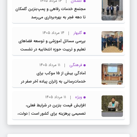
گلمکان
14 مرداد 1405
مجتمع خدمات رفاهی و پمپ‌بنزین گلمکان
تا دهه فجر به بهره‌برداری می‌رسد
گلبهار
14 مرداد 1405
بررسی مسائل آموزشی و توسعه فضاهای
تعلیم و تربیت حوزه انتخابیه در نشست
مشترک عضو کمیسیون آموزش مجلس با
فرهنگی
11 مرداد 1405
مدیرکل آموزش و پرورش خراسان رضوی
آمادگی بیش از ۱۵ موکب برای
خدمات‌رسانی به زائران پیاده آخر صفر در
شهرستان چناران
ویژه
11 مرداد 1405
افزایش قیمت بنزین در شرایط فعلی،
تصمیمی پرهزینه برای کشور است | دولت،
قاچاق سوخت و عوامل اصلی ناترازی را
محدود کند، نه سفره مردم