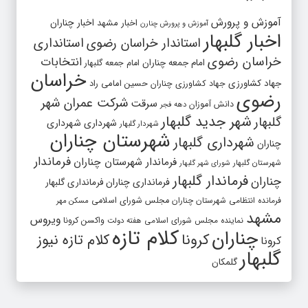
آموزش و پرورش
اخبار مشهد
اخبار چناران
آموزش و پرورش چنارن
اخبار گلبهار
استاندار خراسان رضوی
استانداری
خراسان رضوی
انتخابات
امام جمعه چناران
امام جمعه گلبهار
خراسان
جهاد کشاورزی
جهاد کشاورزی چناران
حسین امامی راد
رضوی
شرکت عمران شهر
سرقت
دانش آموزان
دهه فجر
شهر جدید گلبهار
گلبهار
شهرداری
شهرداری
شهردار گلبهار
شهرستان چناران
شهرداری گلبهار
چناران
فرماندار
فرماندار شهرستان چناران
شهرستان گلبهار
شورای شهر گلبهار
فرماندار گلبهار
چناران
فرمانداری چناران
فرمانداری گلبهار
فرمانده انتظامی شهرستان چناران
مجلس شورای اسلامی
مسکن مهر
مشهد
ویروس
واکسن کرونا
نماینده مجلس شورای اسلامی
هفته دولت
کلام تازه
چناران
کرونا
کلام تازه نیوز
کرونا
گلبهار
گلمکان