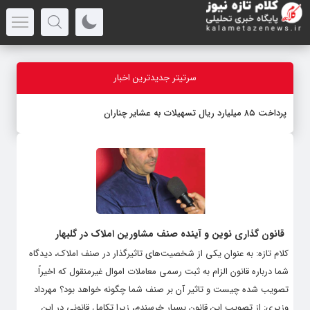
سرتیتر جدیدترین اخبار
پرداخت ۸۵ میلیارد ریال تسهیلات به عشایر چناران
قانون گذاری نوین و آینده صنف مشاورین املاک در گلبهار
کلام تازه: به عنوان یکی از شخصیت‌های تاثیرگذار در صنف املاک، دیدگاه
شما درباره قانون الزام به ثبت رسمی معاملات اموال غیرمنقول که اخیراً
تصویب شده چیست و تاثیر آن بر صنف شما چگونه خواهد بود؟ مهرداد
وزیری: از تصویب این قانون بسیار خرسندم، زیرا تکامل قانونی در این