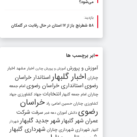
می‌شود؟
بازدید:
۵۸ شطرنج‌ باز از ۱۷ استان در حال رقابت در گلمکان
ابر برچسب ها
آموزش و پرورش
اخبار مشهد
اخبار
آموزش و پرورش چنارن
اخبار گلبهار
استاندار خراسان
چناران
رضوی
استانداری خراسان رضوی
امام جمعه
انتخابات
چناران
جهاد کشاورزی
امام جمعه گلبهار
جهاد
خراسان
کشاورزی چناران
حسین امامی راد
رضوی
شرکت
سرقت
دانش آموزان
دهه فجر
شهر جدید گلبهار
عمران شهر گلبهار
شهردار
شهرداری گلبهار
شهرداری
شهرداری چناران
گلبهار