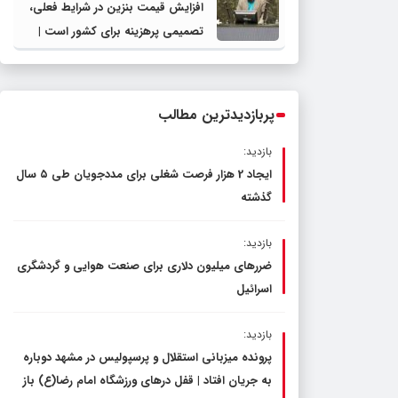
افزایش قیمت بنزین در شرایط فعلی،
تصمیمی پرهزینه برای کشور است |
دولت، قاچاق سوخت و عوامل اصلی
ناترازی را محدود کند، نه سفره مردم
پربازدیدترین مطالب
بازدید:
ایجاد 2 هزار فرصت شغلی برای مددجویان طی ۵ سال
گذشته
بازدید:
ضررهای میلیون دلاری برای صنعت هوایی و گردشگری
اسرائیل
بازدید:
پرونده میزبانی استقلال و پرسپولیس در مشهد دوباره
به جریان افتاد | قفل در‌های ورزشگاه امام رضا(ع) باز