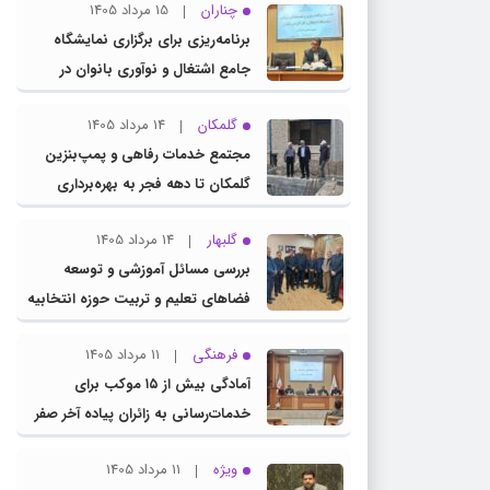
چناران
15 مرداد 1405
برنامه‌ریزی برای برگزاری نمایشگاه
جامع اشتغال و نوآوری بانوان در
چناران
گلمکان
14 مرداد 1405
مجتمع خدمات رفاهی و پمپ‌بنزین
گلمکان تا دهه فجر به بهره‌برداری
می‌رسد
گلبهار
14 مرداد 1405
بررسی مسائل آموزشی و توسعه
فضاهای تعلیم و تربیت حوزه انتخابیه
در نشست مشترک عضو کمیسیون
فرهنگی
11 مرداد 1405
آموزش مجلس با مدیرکل آموزش و
آمادگی بیش از ۱۵ موکب برای
پرورش خراسان رضوی
خدمات‌رسانی به زائران پیاده آخر صفر
در شهرستان چناران
ویژه
11 مرداد 1405