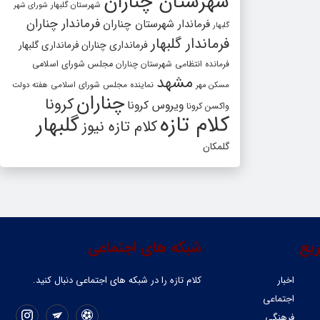
شهرستان چناران
شهرستان گلبهار
شورای شهر
فرماندار چناران
فرماندار شهرستان چناران
گلبهار
فرماندار گلبهار
فرمانداری چناران
فرمانداری گلبهار
فرمانده انتظامی شهرستان چناران
مجلس شورای اسلامی
مشهد
مسکن مهر
نماینده مجلس شورای اسلامی
هفته دولت
چناران
کرونا
ویروس کرونا
واکسن کرونا
کلام تازه
گلبهار
کلام تازه نیوز
گلمکان
یع
شبکه های اجتماعی
اخبار
کلام تازه را در شبکه ‌های اجتماعی دنبال کنید.
اجتماعی
فرهنگی