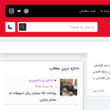
رباره ما
ثبت سفارش
ردیم افزایش
تازه ترین مطالب
ن مبلغ قانونی
و کمترین میزان افزایش را
کشاورزی،دامپروری
15 مرداد 1405
ادامه خبر
پرداخت ۸۵ میلیارد ریال تسهیلات به
عشایر چناران