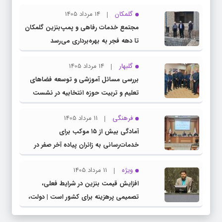
گلمکان
14 مرداد 1405
مجتمع خدمات رفاهی و پمپ‌بنزین گلمکان
تا دهه فجر به بهره‌برداری می‌رسد
گلبهار
14 مرداد 1405
بررسی مسائل آموزشی و توسعه فضاهای
تعلیم و تربیت حوزه انتخابیه در نشست
مشترک عضو کمیسیون آموزش مجلس با
فرهنگی
11 مرداد 1405
مدیرکل آموزش و پرورش خراسان رضوی
آمادگی بیش از ۱۵ موکب برای
خدمات‌رسانی به زائران پیاده آخر صفر در
شهرستان چناران
ویژه
11 مرداد 1405
افزایش قیمت بنزین در شرایط فعلی،
تصمیمی پرهزینه برای کشور است | دولت،
قاچاق سوخت و عوامل اصلی ناترازی را