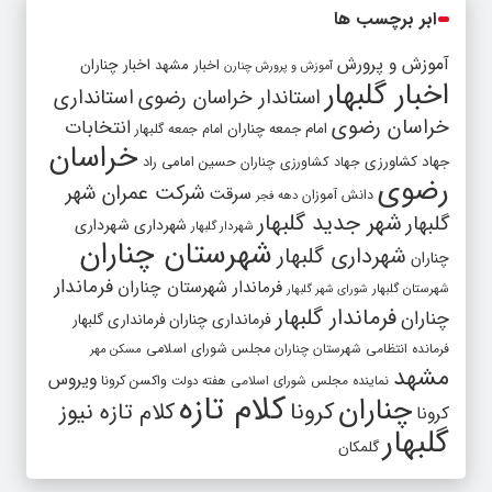
ابر برچسب ها
آموزش و پرورش
اخبار مشهد
اخبار چناران
آموزش و پرورش چنارن
اخبار گلبهار
استاندار خراسان رضوی
استانداری
خراسان رضوی
انتخابات
امام جمعه چناران
امام جمعه گلبهار
خراسان
جهاد کشاورزی
جهاد کشاورزی چناران
حسین امامی راد
رضوی
شرکت عمران شهر
سرقت
دانش آموزان
دهه فجر
شهر جدید گلبهار
گلبهار
شهرداری
شهرداری
شهردار گلبهار
شهرستان چناران
شهرداری گلبهار
چناران
فرماندار
فرماندار شهرستان چناران
شهرستان گلبهار
شورای شهر گلبهار
فرماندار گلبهار
چناران
فرمانداری چناران
فرمانداری گلبهار
فرمانده انتظامی شهرستان چناران
مجلس شورای اسلامی
مسکن مهر
مشهد
ویروس
واکسن کرونا
نماینده مجلس شورای اسلامی
هفته دولت
کلام تازه
چناران
کرونا
کلام تازه نیوز
کرونا
گلبهار
گلمکان